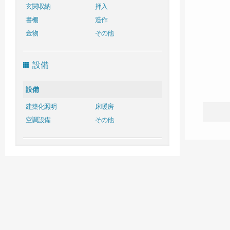
玄関収納
押入
書棚
造作
金物
その他
設備
設備
建築化照明
床暖房
空調設備
その他