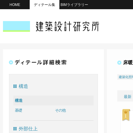
HOME
ディテール集
BIMライブラリー
床暖
建築化照
構造
最新
構造
基礎
その他
外部仕上