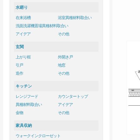
水廻り
在来浴槽
浴室異種材料取合い
洗面洗濯機置場異種材料取合い
アイデア
その他
玄関
上がり框
外開き戸
引戸
地窓
造作
その他
キッチン
レンジフード
カウンタートップ
異種材料取合い
アイデア
金物
その他
家具収納
ウォークインクローゼット