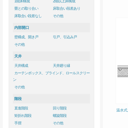
1階床構成
2階以上床構成
畳との取り合い
床取合い段差あり
床取合い段差なし
その他
内部開口
壁構成、開き戸
引戸、引込み戸
その他
天井
天井構成
天井廻り縁
カーテンボックス、ブラインド、ロールスクリー
ン
その他
階段
直進階段
回り階段
温水式
矩折れ階段
螺旋階段
手摺
その他