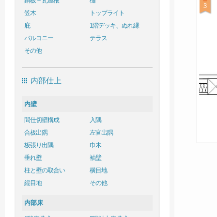
銅板＋瓦屋根
樋
笠木
トップライト
庇
1階デッキ、ぬれ縁
バルコニー
テラス
その他
内部仕上
内壁
間仕切壁構成
入隅
合板出隅
左官出隅
板張り出隅
巾木
垂れ壁
袖壁
柱と壁の取合い
横目地
縦目地
その他
内部床