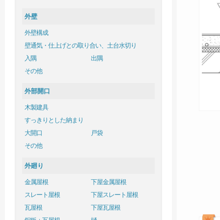
外壁
外壁構成
壁通気・仕上げとの取り合い、土台水切り
入隅
出隅
その他
外部開口
木製建具
すっきりとした納まり
大開口
戸袋
その他
外廻り
金属屋根
下屋金属屋根
スレート屋根
下屋スレート屋根
瓦屋根
下屋瓦屋根