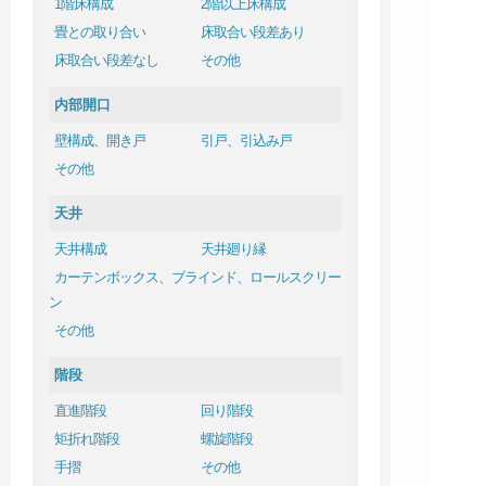
1階床構成
2階以上床構成
畳との取り合い
床取合い段差あり
床取合い段差なし
その他
内部開口
壁構成、開き戸
引戸、引込み戸
その他
天井
天井構成
天井廻り縁
カーテンボックス、ブラインド、ロールスクリー
ン
その他
階段
直進階段
回り階段
矩折れ階段
螺旋階段
手摺
その他