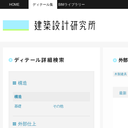
HOME
ディテール集
BIMライブラリー
外部
木製建具
構造
最新
構造
基礎
その他
外部仕上