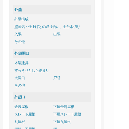
外壁
外壁構成
壁通気・仕上げとの取り合い、土台水切り
入隅
出隅
その他
外部開口
木製建具
すっきりとした納まり
大開口
戸袋
その他
外廻り
金属屋根
下屋金属屋根
スレート屋根
下屋スレート屋根
瓦屋根
下屋瓦屋根