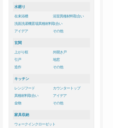
水廻り
在来浴槽
浴室異種材料取合い
洗面洗濯機置場異種材料取合い
アイデア
その他
玄関
上がり框
外開き戸
引戸
地窓
造作
その他
キッチン
レンジフード
カウンタートップ
異種材料取合い
アイデア
金物
その他
家具収納
ウォークインクローゼット