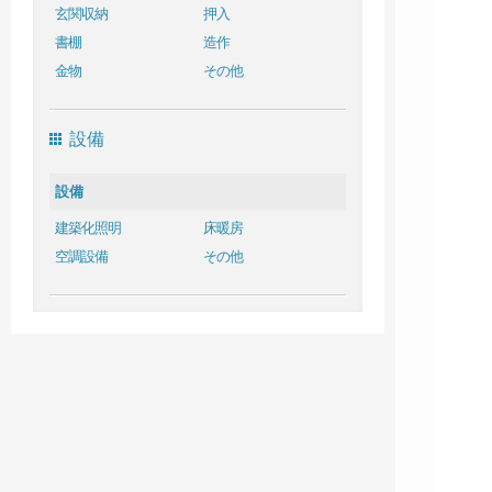
玄関収納
押入
書棚
造作
金物
その他
設備
設備
建築化照明
床暖房
空調設備
その他