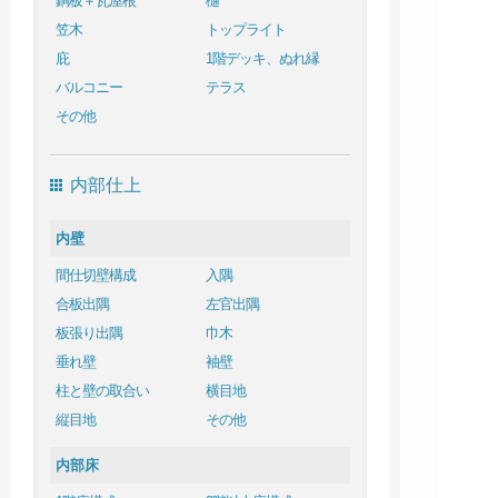
銅板＋瓦屋根
樋
笠木
トップライト
庇
1階デッキ、ぬれ縁
バルコニー
テラス
その他
内部仕上
内壁
間仕切壁構成
入隅
合板出隅
左官出隅
板張り出隅
巾木
垂れ壁
袖壁
柱と壁の取合い
横目地
縦目地
その他
内部床