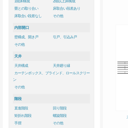
1階床構成
2階以上床構成
畳との取り合い
床取合い段差あり
床取合い段差なし
その他
内部開口
壁構成、開き戸
引戸、引込み戸
その他
天井
天井構成
天井廻り縁
カーテンボックス、ブラインド、ロールスクリー
ン
その他
階段
直進階段
回り階段
矩折れ階段
螺旋階段
手摺
その他