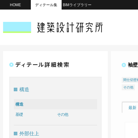
HOME
ディテール集
BIMライブラリー
袖壁
間仕切壁
その他
構造
構造
最新
基礎
その他
外部仕上