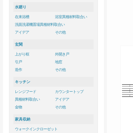
水廻り
在来浴槽
浴室異種材料取合い
洗面洗濯機置場異種材料取合い
アイデア
その他
玄関
上がり框
外開き戸
引戸
地窓
造作
その他
キッチン
レンジフード
カウンタートップ
異種材料取合い
アイデア
金物
その他
家具収納
ウォークインクローゼット