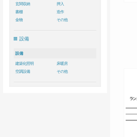
玄関収納
押入
書棚
造作
金物
その他
設備
設備
建築化照明
床暖房
空調設備
その他