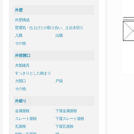
外壁
外壁構成
壁通気・仕上げとの取り合い、土台水切り
入隅
出隅
その他
外部開口
木製建具
すっきりとした納まり
大開口
戸袋
その他
外廻り
金属屋根
下屋金属屋根
スレート屋根
下屋スレート屋根
瓦屋根
下屋瓦屋根