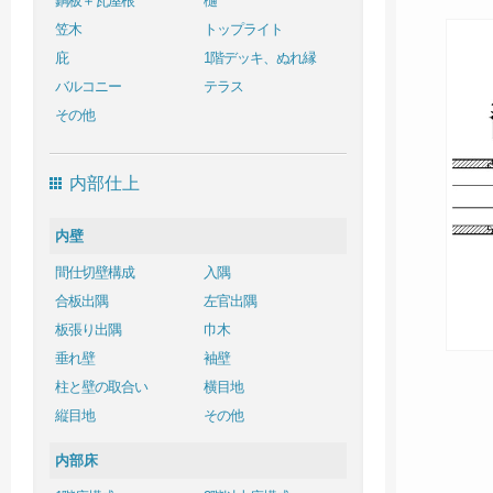
銅板＋瓦屋根
樋
笠木
トップライト
庇
1階デッキ、ぬれ縁
バルコニー
テラス
その他
内部仕上
内壁
間仕切壁構成
入隅
合板出隅
左官出隅
板張り出隅
巾木
垂れ壁
袖壁
柱と壁の取合い
横目地
縦目地
その他
内部床