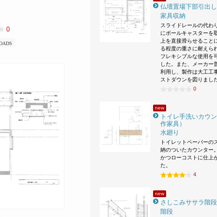
仏壇置場下部引出し
家具収納
スライドレールの代わ
0
にボールキャスターを
上を直接滑らせること
OADS
る程度の重さに耐えら
フレキシブルな使用を
した。また、メーカー
利用し、製作は大工工
ストダウンを図りまし
0
new
トイレ手洗いカウン
作家具）
水廻り
トイレットペーパーの
納のついたカウンター。
かつローコストに仕上
た。
4
new
さしこみササラ階段
階段