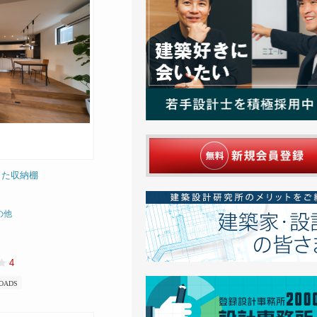
した収納棚
の他
4
OADS