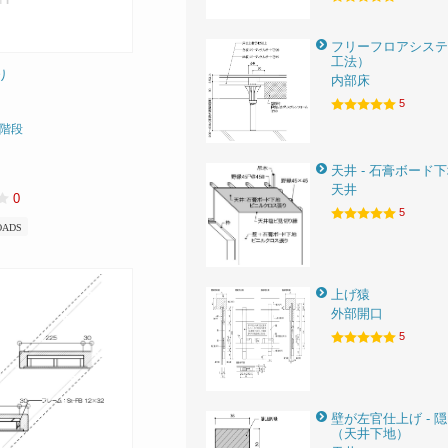
フリーフロアシステ
工法）
り
内部床
5
階段
天井 - 石膏ボード
天井
0
5
OADS
上げ猿
外部開口
5
壁が左官仕上げ - 
（天井下地）