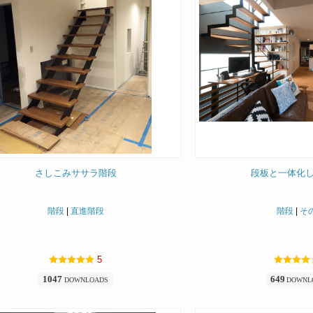
さしこみササラ階段
段板と一体化
階段
|
直進階段
階段
|
そ
5
1047
649
DOWNLOADS
DOWNL