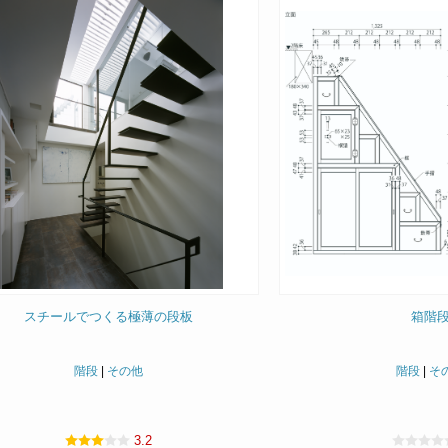
スチールでつくる極薄の段板
箱階
階段
|
その他
階段
|
そ
3.2