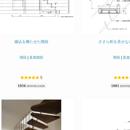
蹴込を勝たせた階段
ささら桁を見せな
階段
|
直進階段
階段
|
直進
5
1056
1001
DOWNLOADS
DOWN