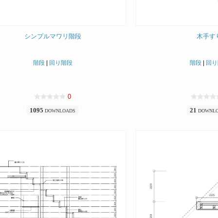
シンプルマワリ階段
木手す
階段
|
回り階段
階段
|
回り
0
1095
21
DOWNLOADS
DOWNL