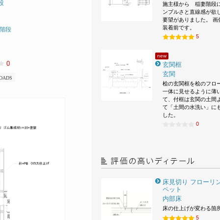
段
施主様から 稲妻階段
ンプルさと直線感が欲
要望がありました。 画
装着前です。
階段
5
new
0
玄関框
玄関
OADS
桧の玄関框を桧のフロ
一体に見せるように薄
て、付框は玄関の土間
て「土間の水洗い」に
した。
0
床見切り フローリン
ペット
内部床
床の仕上げが変わる箇
5