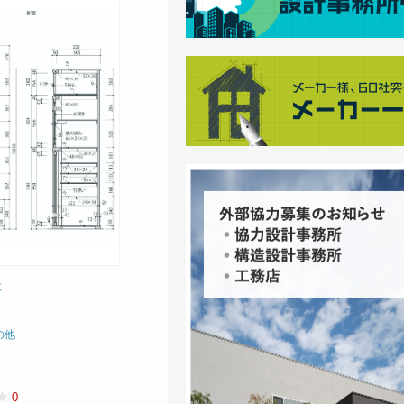
段
の他
0