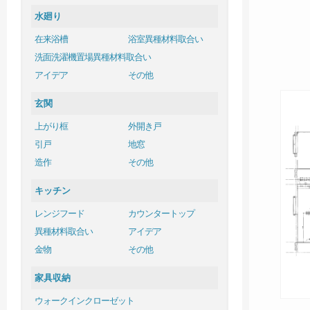
水廻り
在来浴槽
浴室異種材料取合い
洗面洗濯機置場異種材料取合い
アイデア
その他
玄関
上がり框
外開き戸
引戸
地窓
造作
その他
キッチン
レンジフード
カウンタートップ
異種材料取合い
アイデア
金物
その他
家具収納
ウォークインクローゼット