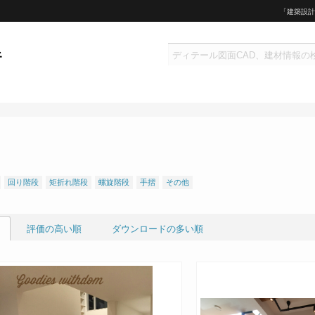
「建築設計
回り階段
矩折れ階段
螺旋階段
手摺
その他
評価の高い順
ダウンロードの多い順