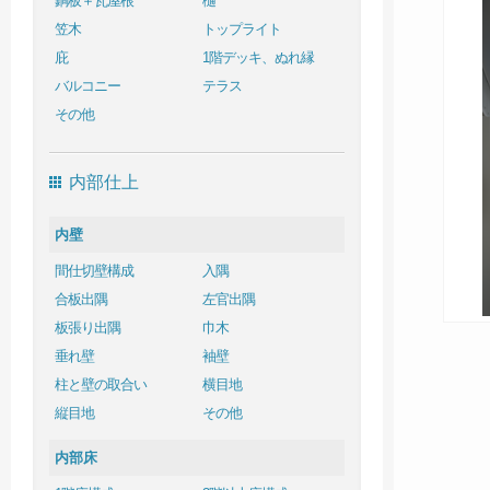
銅板＋瓦屋根
樋
笠木
トップライト
庇
1階デッキ、ぬれ縁
バルコニー
テラス
その他
内部仕上
内壁
間仕切壁構成
入隅
合板出隅
左官出隅
板張り出隅
巾木
垂れ壁
袖壁
柱と壁の取合い
横目地
縦目地
その他
内部床