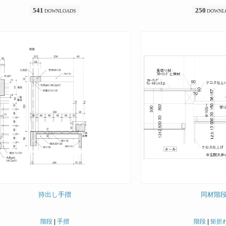
541
250
DOWNLOADS
DOWNL
持出し手摺
同材階
階段
|
手摺
階段
|
矩折