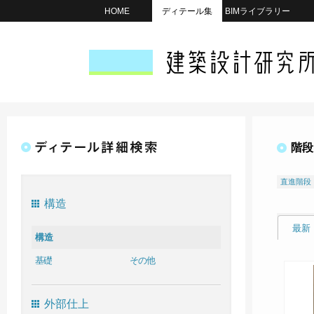
HOME
ディテール集
BIMライブラリー
階段
直進階段
構造
最新
構造
基礎
その他
外部仕上