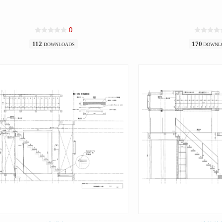
0
112
170
DOWNLOADS
DOWNL