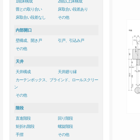
1階床構成
2階以上床構成
畳との取り合い
床取合い段差あり
床取合い段差なし
その他
内部開口
壁構成、開き戸
引戸、引込み戸
その他
天井
天井構成
天井廻り縁
カーテンボックス、ブラインド、ロールスクリー
ン
その他
階段
直進階段
回り階段
矩折れ階段
螺旋階段
手摺
その他