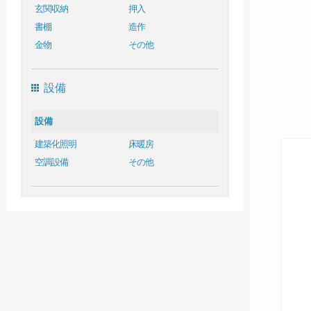
玄関収納
押入
書棚
造作
金物
その他
設備
設備
建築化照明
床暖房
空調設備
その他