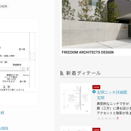
OADS
new
玄関ニッチ詳細図
玄関
典型的なニッチですが
囲（三方）に溝を設け
段框
アクセントと陰影が生
0
れ階段
new