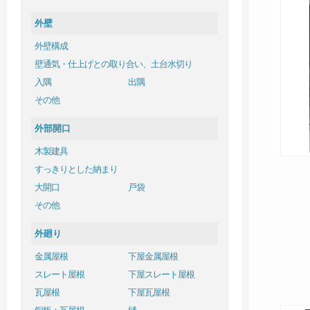
外壁
外壁構成
壁通気・仕上げとの取り合い、土台水切り
入隅
出隅
その他
外部開口
木製建具
すっきりとした納まり
大開口
戸袋
その他
外廻り
金属屋根
下屋金属屋根
スレート屋根
下屋スレート屋根
瓦屋根
下屋瓦屋根