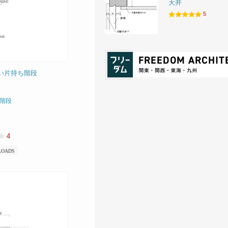
天井
5
い片持ち階段
階段
4
LOADS