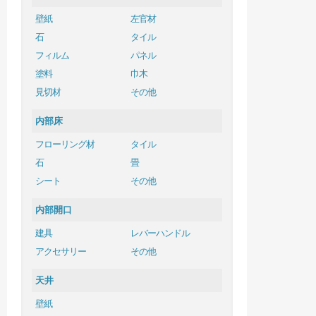
壁紙
左官材
石
タイル
フィルム
パネル
塗料
巾木
見切材
その他
内部床
フローリング材
タイル
石
畳
シート
その他
内部開口
建具
レバーハンドル
アクセサリー
その他
天井
壁紙