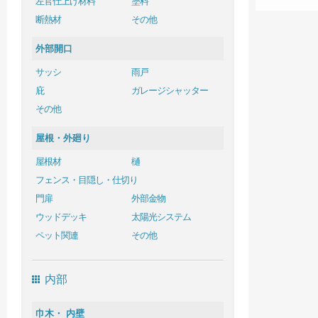
左官仕上げ材料
塗料
断熱材
その他
外部開口
サッシ
雨戸
庇
ガレージシャッター
その他
屋根・外廻り
屋根材
樋
フェンス・目隠し・仕切り
門扉
外部金物
ウッドデッキ
太陽光システム
ペット関連
その他
内部
巾木・ 内壁