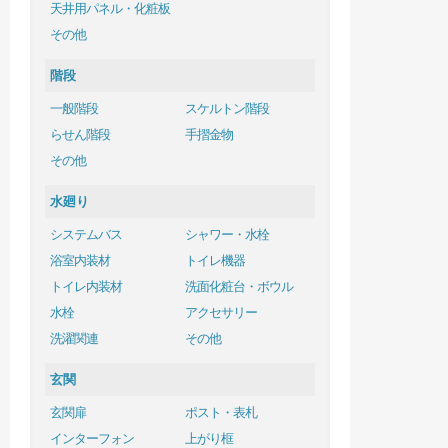
天井用パネル・化粧板
その他
階段
一般階段
スケルトン階段
らせん階段
手摺金物
その他
水廻り
システムバス
シャワー・水栓
浴室内装材
トイレ機器
トイレ内装材
洗面化粧台・ボウル
水栓
アクセサリー
洗濯関連
その他
玄関
玄関扉
ポスト・表札
インターフォン
上がり框