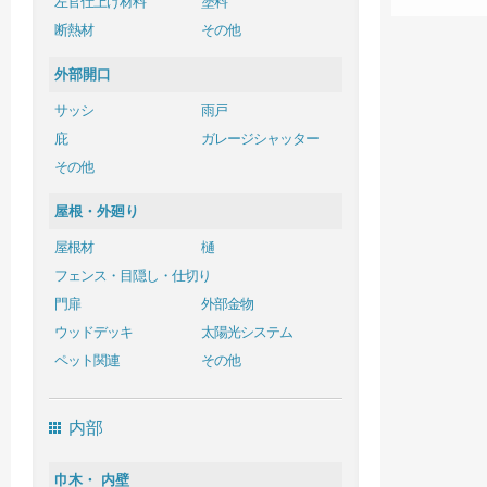
左官仕上げ材料
塗料
断熱材
その他
外部開口
サッシ
雨戸
庇
ガレージシャッター
その他
屋根・外廻り
屋根材
樋
フェンス・目隠し・仕切り
門扉
外部金物
ウッドデッキ
太陽光システム
ペット関連
その他
内部
巾木・ 内壁