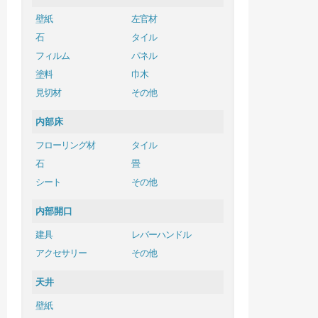
壁紙
左官材
石
タイル
フィルム
パネル
塗料
巾木
見切材
その他
内部床
フローリング材
タイル
石
畳
シート
その他
内部開口
建具
レバーハンドル
アクセサリー
その他
天井
壁紙