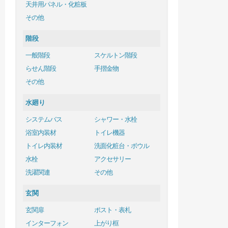
天井用パネル・化粧板
その他
階段
一般階段
スケルトン階段
らせん階段
手摺金物
その他
水廻り
システムバス
シャワー・水栓
浴室内装材
トイレ機器
トイレ内装材
洗面化粧台・ボウル
水栓
アクセサリー
洗濯関連
その他
玄関
玄関扉
ポスト・表札
インターフォン
上がり框