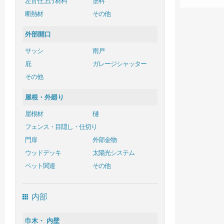
左官仕上げ材料
塗料
断熱材
その他
外部開口
サッシ
雨戸
庇
ガレージシャッター
その他
屋根・外廻り
屋根材
樋
フェンス・目隠し・仕切り
門扉
外部金物
ウッドデッキ
太陽光システム
ペット関連
その他
内部
巾木・ 内壁