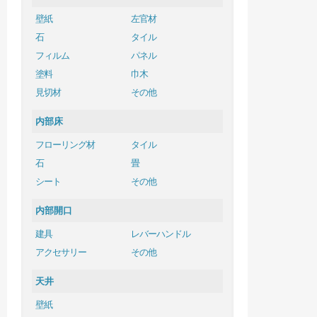
壁紙
左官材
石
タイル
フィルム
パネル
塗料
巾木
見切材
その他
内部床
フローリング材
タイル
石
畳
シート
その他
内部開口
建具
レバーハンドル
アクセサリー
その他
天井
壁紙