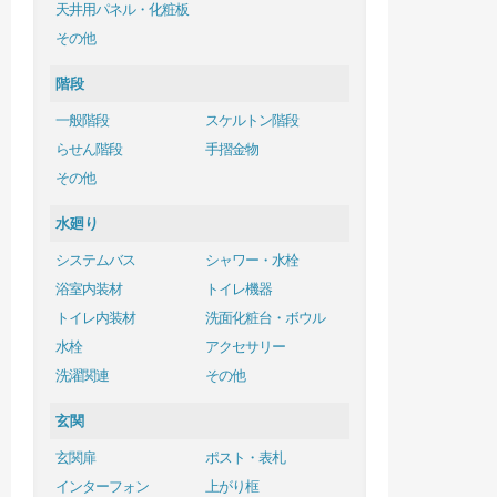
天井用パネル・化粧板
その他
階段
一般階段
スケルトン階段
らせん階段
手摺金物
その他
水廻り
システムバス
シャワー・水栓
浴室内装材
トイレ機器
トイレ内装材
洗面化粧台・ボウル
水栓
アクセサリー
洗濯関連
その他
玄関
玄関扉
ポスト・表札
インターフォン
上がり框