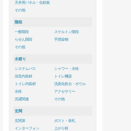
天井用パネル・化粧板
その他
階段
一般階段
スケルトン階段
らせん階段
手摺金物
その他
水廻り
システムバス
シャワー・水栓
浴室内装材
トイレ機器
トイレ内装材
洗面化粧台・ボウル
水栓
アクセサリー
洗濯関連
その他
玄関
玄関扉
ポスト・表札
インターフォン
上がり框