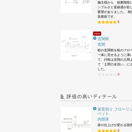
施主様から 稲妻階段
ンプルさと直線感が欲
要望がありました。 画
装着前です。
5
new
玄関框
玄関
桧の玄関框を桧のフロ
一体に見せるように薄
て、付框は玄関の土間
て「土間の水洗い」に
した。
0
床見切り フローリン
ペット
内部床
床の仕上げが変わる箇
5