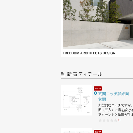
new
玄関ニッチ詳細図
玄関
典型的なニッチですが
囲（三方）に溝を設け
アクセントと陰影が生
0
new