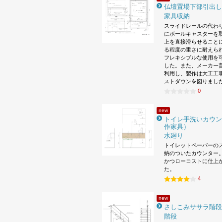
仏壇置場下部引出し
家具収納
スライドレールの代わ
にボールキャスターを
上を直接滑らせること
る程度の重さに耐えら
フレキシブルな使用を
した。また、メーカー
利用し、製作は大工工
ストダウンを図りまし
0
new
トイレ手洗いカウン
作家具）
水廻り
トイレットペーパーの
納のついたカウンター。
かつローコストに仕上
た。
4
new
さしこみササラ階段
階段