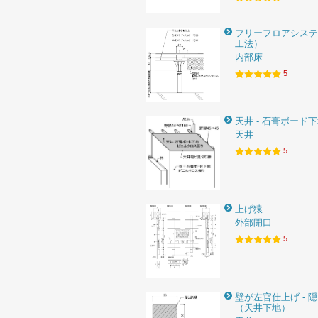
フリーフロアシステ
工法）
内部床
5
天井 - 石膏ボード
天井
5
上げ猿
外部開口
5
壁が左官仕上げ - 
（天井下地）