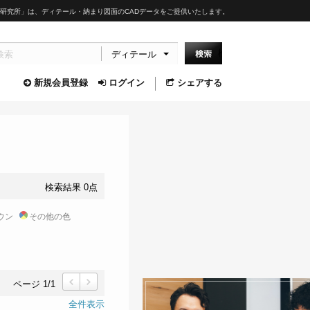
研究所」は、ディテール・納まり図面のCADデータをご提供いたします。
ディテール
新規会員登録
ログイン
シェアする
検索結果 0点
ウン
その他の色
ページ 1/1
前
次
全件表示