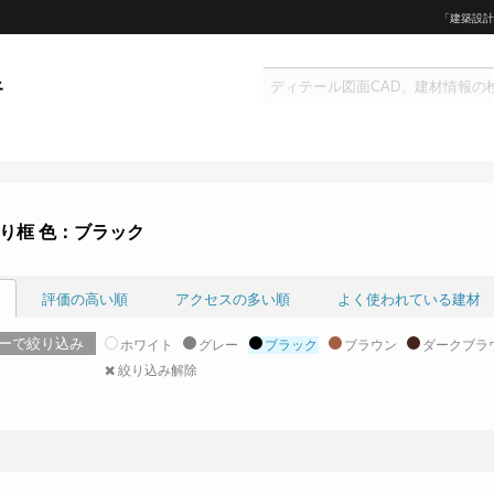
「建築設計
り框 色：ブラック
評価の高い順
アクセスの多い順
よく使われている建材
ーで絞り込み
ホワイト
グレー
ブラック
ブラウン
ダークブラ
絞り込み解除