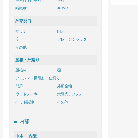
左官仕上げ材料
塗料
断熱材
その他
外部開口
サッシ
雨戸
庇
ガレージシャッター
その他
屋根・外廻り
屋根材
樋
フェンス・目隠し・仕切り
門扉
外部金物
ウッドデッキ
太陽光システム
ペット関連
その他
内部
巾木・ 内壁