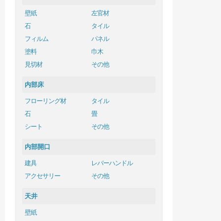
壁紙
左官材
石
タイル
フィルム
パネル
塗料
巾木
見切材
その他
内部床
フローリング材
タイル
石
畳
シート
その他
内部開口
建具
レバーハンドル
アクセサリー
その他
天井
壁紙