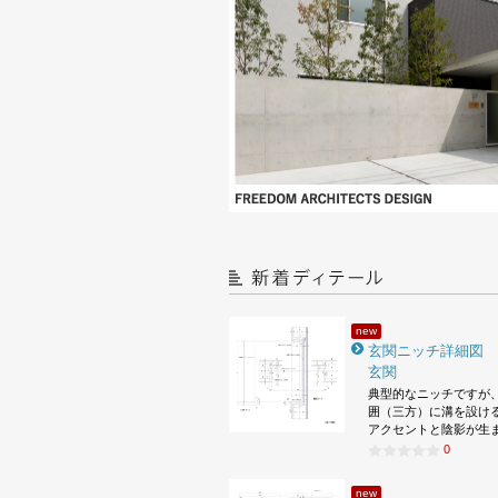
new
玄関ニッチ詳細図
玄関
典型的なニッチですが
囲（三方）に溝を設け
アクセントと陰影が生
0
new