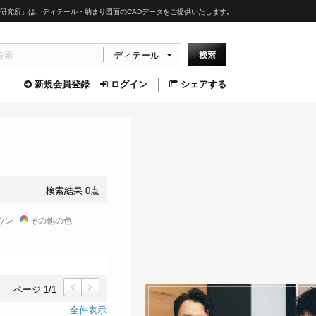
研究所」は、ディテール・納まり図面のCADデータをご提供いたします。
ディテール
新規会員登録
ログイン
シェアする
検索結果 0点
ウン
その他の色
ページ 1/1
前
次
全件表示