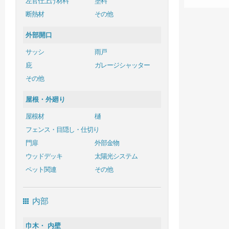
左官仕上げ材料
塗料
断熱材
その他
外部開口
サッシ
雨戸
庇
ガレージシャッター
その他
屋根・外廻り
屋根材
樋
フェンス・目隠し・仕切り
門扉
外部金物
ウッドデッキ
太陽光システム
ペット関連
その他
内部
巾木・ 内壁