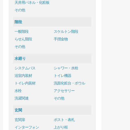
天井用パネル・化粧板
その他
階段
一般階段
スケルトン階段
らせん階段
手摺金物
その他
水廻り
システムバス
シャワー・水栓
浴室内装材
トイレ機器
トイレ内装材
洗面化粧台・ボウル
水栓
アクセサリー
洗濯関連
その他
玄関
玄関扉
ポスト・表札
インターフォン
上がり框