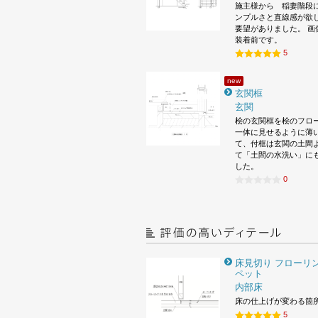
施主様から 稲妻階段
ンプルさと直線感が欲
要望がありました。 画
装着前です。
5
new
玄関框
玄関
桧の玄関框を桧のフロ
一体に見せるように薄
て、付框は玄関の土間
て「土間の水洗い」に
した。
0
床見切り フローリン
ペット
内部床
床の仕上げが変わる箇
5