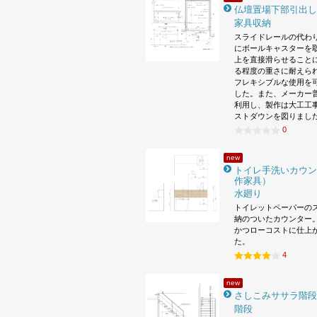
仏壇置場下部引出し
家具収納
スライドレールの代わ
にボールキャスターを
上を直接滑らせること
る程度の重さに耐えら
フレキシブルな使用を
した。また、メーカー
利用し、製作は大工工
ストダウンを図りまし
0
new
トイレ手洗いカウン
作家具）
水廻り
トイレットペーパーの
納のついたカウンター。
かつローコストに仕上
た。
4
new
さしこみササラ階段
階段