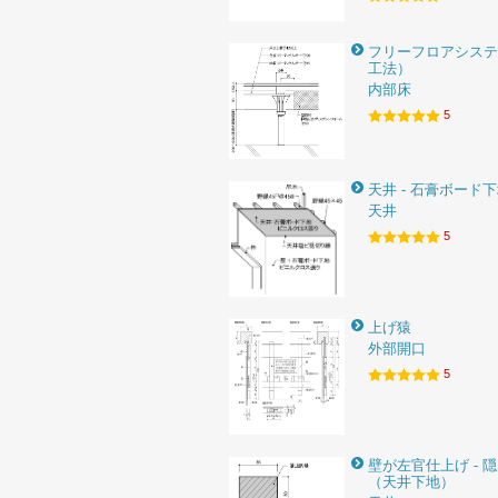
フリーフロアシステ
工法）
内部床
5
天井 - 石膏ボード
天井
5
上げ猿
外部開口
5
壁が左官仕上げ - 
（天井下地）