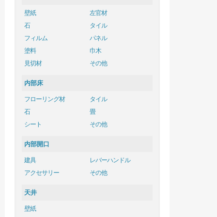
壁紙
左官材
石
タイル
フィルム
パネル
塗料
巾木
見切材
その他
内部床
フローリング材
タイル
石
畳
シート
その他
内部開口
建具
レバーハンドル
アクセサリー
その他
天井
壁紙