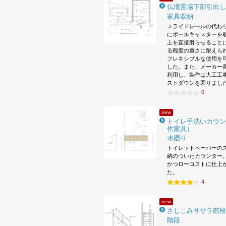
仏壇置場下部引出し
家具収納
スライドレールの代わ
にボールキャスターを
上を直接滑らせること
る程度の重さに耐えら
フレキシブルな使用を
した。また、メーカー
利用し、製作は大工工
ストダウンを図りまし
0
new
トイレ手洗いカウン
作家具）
水廻り
トイレットペーパーの
納のついたカウンター。
かつローコストに仕上
た。
4
new
さしこみササラ階段
階段