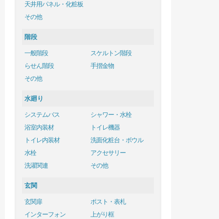
天井用パネル・化粧板
その他
階段
一般階段
スケルトン階段
らせん階段
手摺金物
その他
水廻り
システムバス
シャワー・水栓
浴室内装材
トイレ機器
トイレ内装材
洗面化粧台・ボウル
水栓
アクセサリー
洗濯関連
その他
玄関
玄関扉
ポスト・表札
インターフォン
上がり框