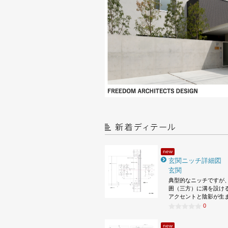
new
玄関ニッチ詳細図
玄関
典型的なニッチですが
囲（三方）に溝を設け
アクセントと陰影が生
0
new