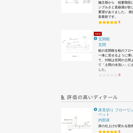
施主様から 稲妻階段
ンプルさと直線感が欲
要望がありました。 画
装着前です。
5
new
玄関框
玄関
桧の玄関框を桧のフロ
一体に見せるように薄
て、付框は玄関の土間
て「土間の水洗い」に
した。
0
床見切り フローリン
ペット
内部床
床の仕上げが変わる箇
5