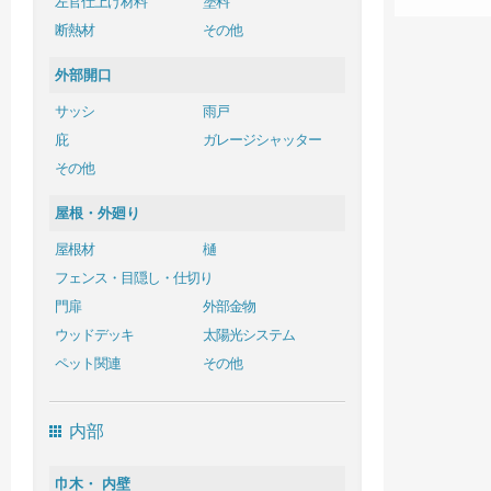
左官仕上げ材料
塗料
断熱材
その他
外部開口
サッシ
雨戸
庇
ガレージシャッター
その他
屋根・外廻り
屋根材
樋
フェンス・目隠し・仕切り
門扉
外部金物
ウッドデッキ
太陽光システム
ペット関連
その他
内部
巾木・ 内壁