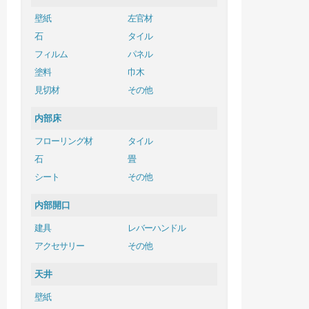
壁紙
左官材
石
タイル
フィルム
パネル
塗料
巾木
見切材
その他
内部床
フローリング材
タイル
石
畳
シート
その他
内部開口
建具
レバーハンドル
アクセサリー
その他
天井
壁紙