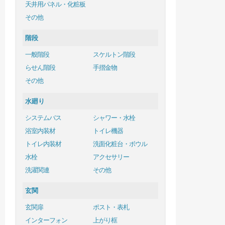
天井用パネル・化粧板
その他
階段
一般階段
スケルトン階段
らせん階段
手摺金物
その他
水廻り
システムバス
シャワー・水栓
浴室内装材
トイレ機器
トイレ内装材
洗面化粧台・ボウル
水栓
アクセサリー
洗濯関連
その他
玄関
玄関扉
ポスト・表札
インターフォン
上がり框