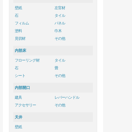
壁紙
左官材
石
タイル
フィルム
パネル
塗料
巾木
見切材
その他
内部床
フローリング材
タイル
石
畳
シート
その他
内部開口
建具
レバーハンドル
アクセサリー
その他
天井
壁紙