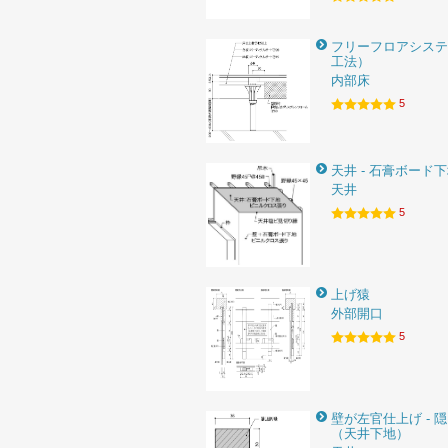
フリーフロアシステ
工法）
内部床
5
天井 - 石膏ボード
天井
5
上げ猿
外部開口
5
壁が左官仕上げ - 
（天井下地）