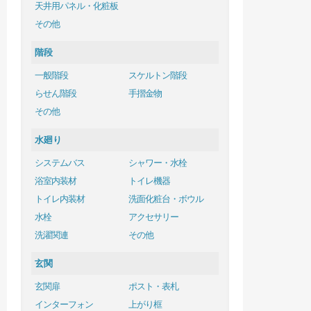
天井用パネル・化粧板
その他
階段
一般階段
スケルトン階段
らせん階段
手摺金物
その他
水廻り
システムバス
シャワー・水栓
浴室内装材
トイレ機器
トイレ内装材
洗面化粧台・ボウル
水栓
アクセサリー
洗濯関連
その他
玄関
玄関扉
ポスト・表札
インターフォン
上がり框