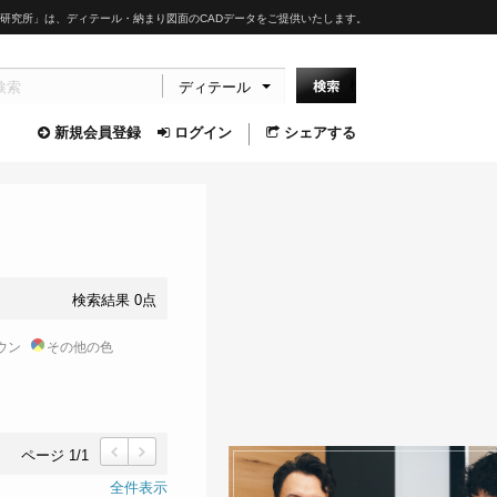
研究所」は、ディテール・納まり図面のCADデータをご提供いたします。
ディテール
新規会員登録
ログイン
シェアする
検索結果 0点
ウン
その他の色
ページ 1/1
前
次
全件表示