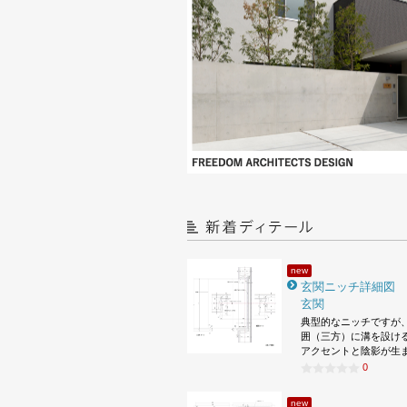
new
玄関ニッチ詳細図
玄関
典型的なニッチですが
囲（三方）に溝を設け
アクセントと陰影が生
0
new