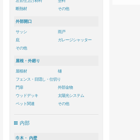
左官仕上げ材料
塗料
断熱材
その他
外部開口
サッシ
雨戸
庇
ガレージシャッター
その他
屋根・外廻り
屋根材
樋
フェンス・目隠し・仕切り
門扉
外部金物
ウッドデッキ
太陽光システム
ペット関連
その他
内部
巾木・ 内壁