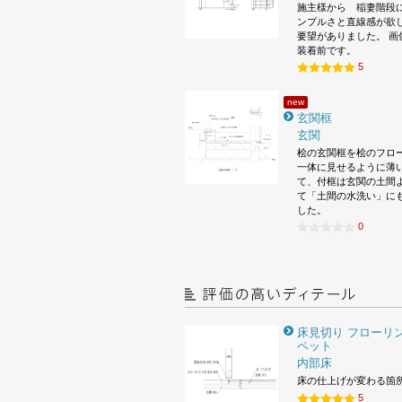
施主様から 稲妻階段
ンプルさと直線感が欲
要望がありました。 画
装着前です。
5
new
玄関框
玄関
桧の玄関框を桧のフロ
一体に見せるように薄
て、付框は玄関の土間
て「土間の水洗い」に
した。
0
床見切り フローリン
ペット
内部床
床の仕上げが変わる箇
5