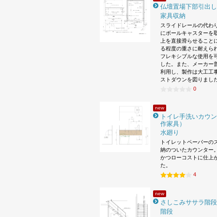
仏壇置場下部引出し
家具収納
スライドレールの代わ
にボールキャスターを
上を直接滑らせること
る程度の重さに耐えら
フレキシブルな使用を
した。また、メーカー
利用し、製作は大工工
ストダウンを図りまし
0
new
トイレ手洗いカウン
作家具）
水廻り
トイレットペーパーの
納のついたカウンター。
かつローコストに仕上
た。
4
new
さしこみササラ階段
階段