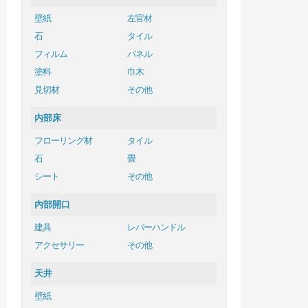
壁紙
左官材
石
タイル
フィルム
パネル
塗料
巾木
見切材
その他
内部床
フローリング材
タイル
石
畳
シート
その他
内部開口
建具
レバーハンドル
アクセサリー
その他
天井
壁紙