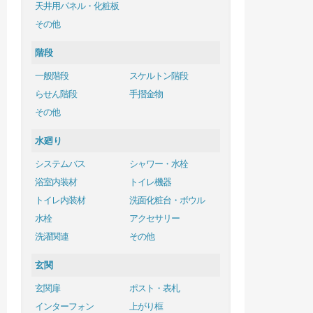
天井用パネル・化粧板
その他
階段
一般階段
スケルトン階段
らせん階段
手摺金物
その他
水廻り
システムバス
シャワー・水栓
浴室内装材
トイレ機器
トイレ内装材
洗面化粧台・ボウル
水栓
アクセサリー
洗濯関連
その他
玄関
玄関扉
ポスト・表札
インターフォン
上がり框