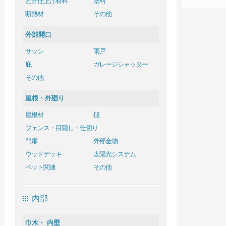
左官仕上げ材料
塗料
断熱材
その他
外部開口
サッシ
雨戸
庇
ガレージシャッター
その他
屋根・外廻り
屋根材
樋
フェンス・目隠し・仕切り
門扉
外部金物
ウッドデッキ
太陽光システム
ペット関連
その他
内部
巾木・ 内壁