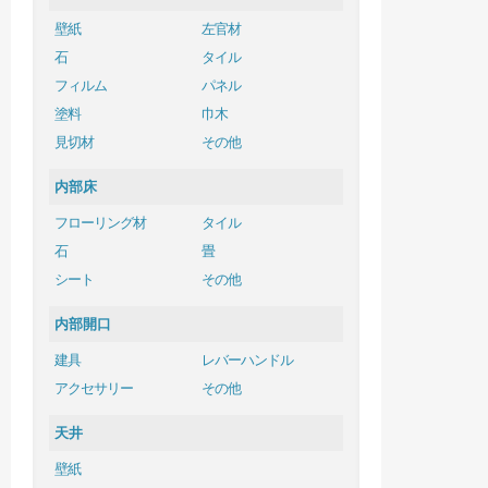
壁紙
左官材
石
タイル
フィルム
パネル
塗料
巾木
見切材
その他
内部床
フローリング材
タイル
石
畳
シート
その他
内部開口
建具
レバーハンドル
アクセサリー
その他
天井
壁紙