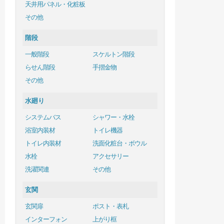
天井用パネル・化粧板
その他
階段
一般階段
スケルトン階段
らせん階段
手摺金物
その他
水廻り
システムバス
シャワー・水栓
浴室内装材
トイレ機器
トイレ内装材
洗面化粧台・ボウル
水栓
アクセサリー
洗濯関連
その他
玄関
玄関扉
ポスト・表札
インターフォン
上がり框