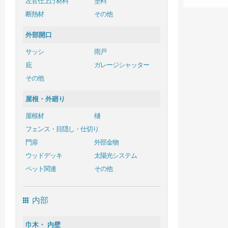
左官仕上げ材料
塗料
断熱材
その他
外部開口
サッシ
雨戸
庇
ガレージシャッター
その他
屋根・外廻り
屋根材
樋
フェンス・目隠し・仕切り
門扉
外部金物
ウッドデッキ
太陽光システム
ペット関連
その他
内部
巾木・ 内壁