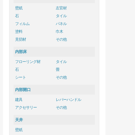
壁紙
左官材
石
タイル
フィルム
パネル
塗料
巾木
見切材
その他
内部床
フローリング材
タイル
石
畳
シート
その他
内部開口
建具
レバーハンドル
アクセサリー
その他
天井
壁紙