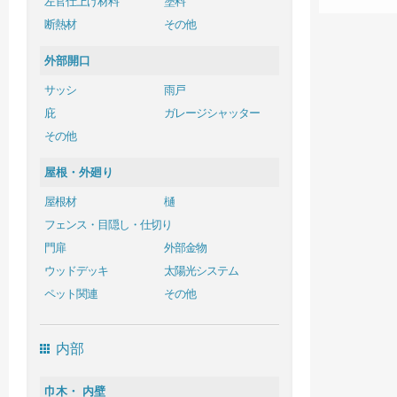
左官仕上げ材料
塗料
断熱材
その他
外部開口
サッシ
雨戸
庇
ガレージシャッター
その他
屋根・外廻り
屋根材
樋
フェンス・目隠し・仕切り
門扉
外部金物
ウッドデッキ
太陽光システム
ペット関連
その他
内部
巾木・ 内壁