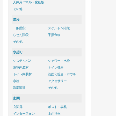
天井用パネル・化粧板
その他
階段
一般階段
スケルトン階段
らせん階段
手摺金物
その他
水廻り
システムバス
シャワー・水栓
浴室内装材
トイレ機器
トイレ内装材
洗面化粧台・ボウル
水栓
アクセサリー
洗濯関連
その他
玄関
玄関扉
ポスト・表札
インターフォン
上がり框