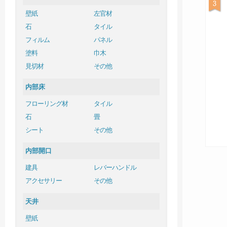
壁紙
左官材
石
タイル
フィルム
パネル
塗料
巾木
見切材
その他
内部床
フローリング材
タイル
石
畳
シート
その他
内部開口
建具
レバーハンドル
アクセサリー
その他
天井
壁紙