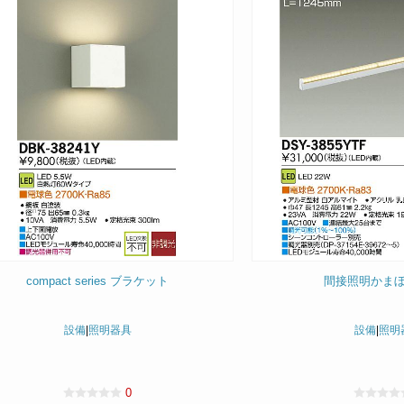
compact series ブラケット
間接照明かま
設備
|
照明器具
設備
|
照明
0