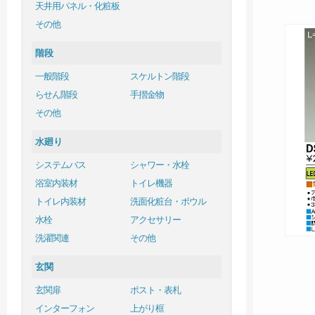
天井用パネル・化粧板
その他
階段
一般階段
スケルトン階段
らせん階段
手摺金物
その他
水廻り
システムバス
シャワー・水栓
浴室内装材
トイレ機器
トイレ内装材
洗面化粧台・ボウル
水栓
アクセサリー
洗濯関連
その他
玄関
玄関扉
ポスト・表札
インターフォン
上がり框