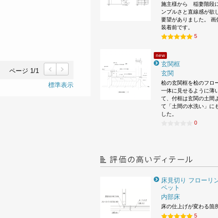
施主様から 稲妻階段
ンプルさと直線感が欲
要望がありました。 画
装着前です。
5
new
玄関框
ページ 1/1
玄関
前
次
桧の玄関框を桧のフロ
標準表示
一体に見せるように薄
て、付框は玄関の土間
て「土間の水洗い」に
した。
0
床見切り フローリン
ペット
内部床
床の仕上げが変わる箇
5