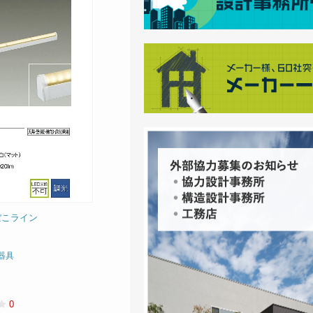
ぼこライン
器具
0