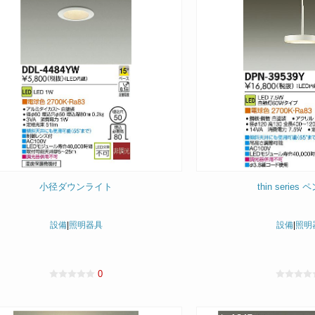
小径ダウンライト
thin serie
設備
|
照明器具
設備
|
照明
0