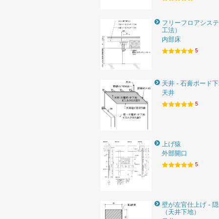
フリーフロアシステ
工法）
内部床
5
天井 - 石膏ボード
天井
5
上げ猿
外部開口
5
壁が左官仕上げ - 
（天井下地）