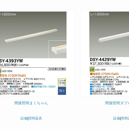
間接照明まくちゃん
間接照明ダブ
設備
|
照明器具
設備
|
照明