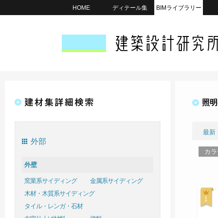
HOME
ディテール集
BIMライブラリー
照明
最新
外部
カラ
外壁
窯業系サイディング
金属系サイディング
木材・木質系サイディング
タイル・レンガ・石材