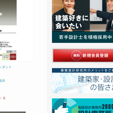
s ペンダント
器具
0