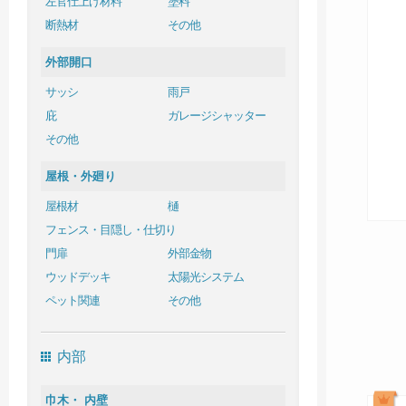
左官仕上げ材料
塗料
断熱材
その他
外部開口
サッシ
雨戸
庇
ガレージシャッター
その他
屋根・外廻り
屋根材
樋
フェンス・目隠し・仕切り
門扉
外部金物
ウッドデッキ
太陽光システム
ペット関連
その他
内部
巾木・ 内壁