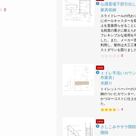
仏壇置場下部引出し
家具収納
0
スライドレールの代わ
にボールキャスターを
上を直接滑らせること
る程度の重さに耐えら
フレキシブルな使用を
した。また、メーカー
利用し、製作は大工工
ストダウンを図りまし
0
new
トイレ手洗いカウン
作家具）
水廻り
トイレットペーパーの
納のついたカウンター。
かつローコストに仕上
た。
4
new
さしこみササラ階段
階段