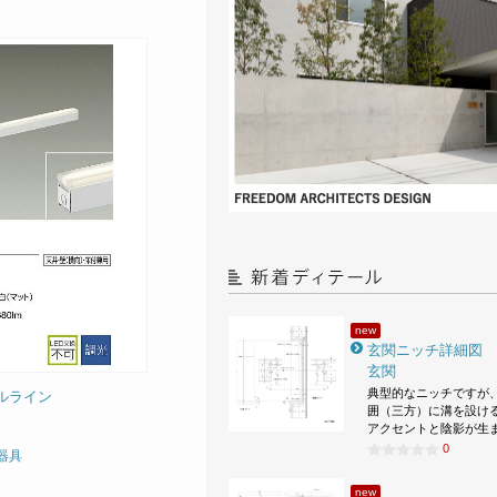
new
玄関ニッチ詳細図
玄関
典型的なニッチですが
ルライン
囲（三方）に溝を設け
アクセントと陰影が生
0
器具
new