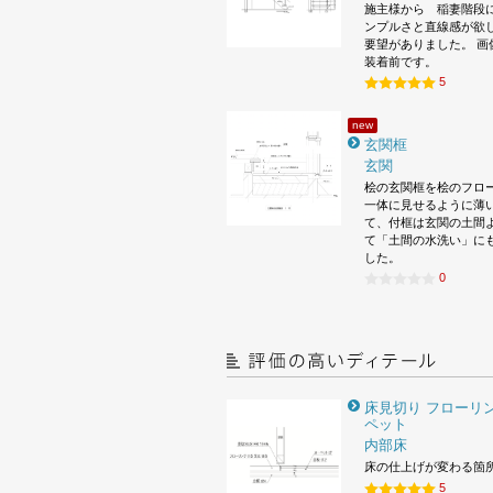
施主様から 稲妻階段
ンプルさと直線感が欲
要望がありました。 画
装着前です。
5
new
玄関框
玄関
桧の玄関框を桧のフロ
一体に見せるように薄
て、付框は玄関の土間
て「土間の水洗い」に
した。
0
床見切り フローリン
ペット
内部床
床の仕上げが変わる箇
5