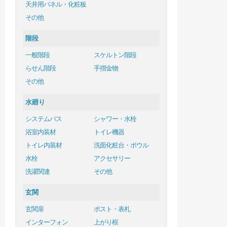
天井用パネル・化粧板
その他
階段
一般階段
スケルトン階段
らせん階段
手摺金物
その他
水廻り
システムバス
シャワー・水栓
浴室内装材
トイレ機器
トイレ内装材
洗面化粧台・ボウル
水栓
アクセサリー
洗濯関連
その他
玄関
玄関扉
ポスト・表札
インターフォン
上がり框