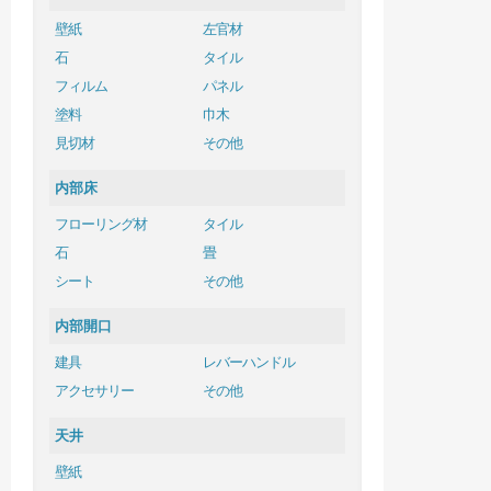
壁紙
左官材
石
タイル
フィルム
パネル
塗料
巾木
見切材
その他
内部床
フローリング材
タイル
石
畳
シート
その他
内部開口
建具
レバーハンドル
アクセサリー
その他
天井
壁紙