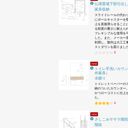
仏壇置場下部引出し
家具収納
スライドレールの代わ
にボールキャスターを
上を直接滑らせること
る程度の重さに耐えら
フレキシブルな使用を
した。また、メーカー
利用し、製作は大工工
ストダウンを図りまし
0
new
トイレ手洗いカウン
作家具）
水廻り
トイレットペーパーの
納のついたカウンター。
かつローコストに仕上
た。
4
new
さしこみササラ階段
階段