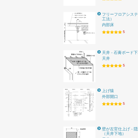
フリーフロアシステ
工法）
内部床
5
天井 - 石膏ボード
天井
5
上げ猿
外部開口
5
壁が左官仕上げ - 
（天井下地）