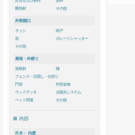
左官仕上げ材料
塗料
断熱材
その他
外部開口
サッシ
雨戸
庇
ガレージシャッター
その他
屋根・外廻り
屋根材
樋
フェンス・目隠し・仕切り
門扉
外部金物
ウッドデッキ
太陽光システム
ペット関連
その他
内部
巾木・ 内壁