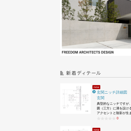
new
玄関ニッチ詳細図
玄関
典型的なニッチですが
囲（三方）に溝を設け
アクセントと陰影が生
0
new