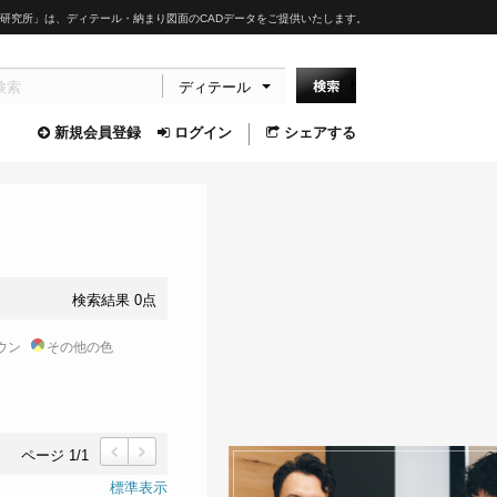
研究所」は、ディテール・納まり図面のCADデータをご提供いたします。
ディテール
新規会員登録
ログイン
シェアする
検索結果 0点
ウン
その他の色
ページ 1/1
前
次
標準表示