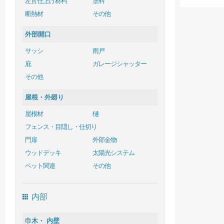
左官仕上げ材料
塗料
断熱材
その他
外部開口
サッシ
雨戸
庇
ガレージシャッター
その他
屋根・外廻り
屋根材
樋
フェンス・目隠し・仕切り
門扉
外部金物
ウッドデッキ
太陽光システム
ペット関連
その他
内部
巾木・ 内壁