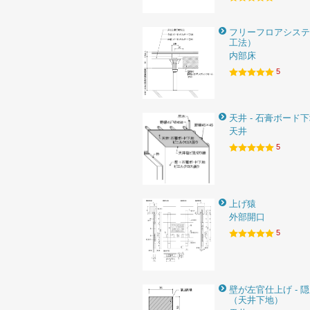
フリーフロアシステ
工法）
内部床
5
天井 - 石膏ボード
天井
5
上げ猿
外部開口
5
壁が左官仕上げ - 
（天井下地）