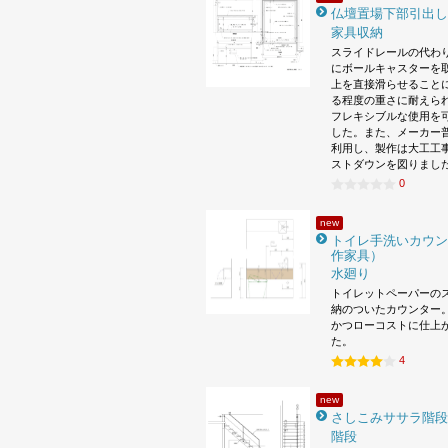
仏壇置場下部引出し
家具収納
スライドレールの代わ
にボールキャスターを
上を直接滑らせること
る程度の重さに耐えら
フレキシブルな使用を
した。また、メーカー
利用し、製作は大工工
ストダウンを図りまし
0
new
トイレ手洗いカウン
作家具）
水廻り
トイレットペーパーの
納のついたカウンター。
かつローコストに仕上
た。
4
new
さしこみササラ階段
階段