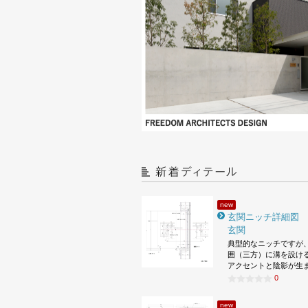
new
玄関ニッチ詳細図
玄関
典型的なニッチですが
囲（三方）に溝を設け
アクセントと陰影が生
0
new