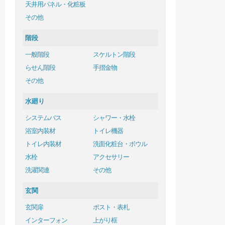
天井用パネル・化粧板
その他
階段
一般階段
スケルトン階段
らせん階段
手摺金物
その他
水廻り
システムバス
シャワー・水栓
浴室内装材
トイレ機器
トイレ内装材
洗面化粧台・ボウル
水栓
アクセサリー
洗濯関連
その他
玄関
玄関扉
ポスト・表札
インターフォン
上がり框