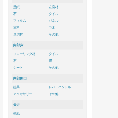
壁紙
左官材
石
タイル
フィルム
パネル
塗料
巾木
見切材
その他
内部床
フローリング材
タイル
石
畳
シート
その他
内部開口
建具
レバーハンドル
アクセサリー
その他
天井
壁紙