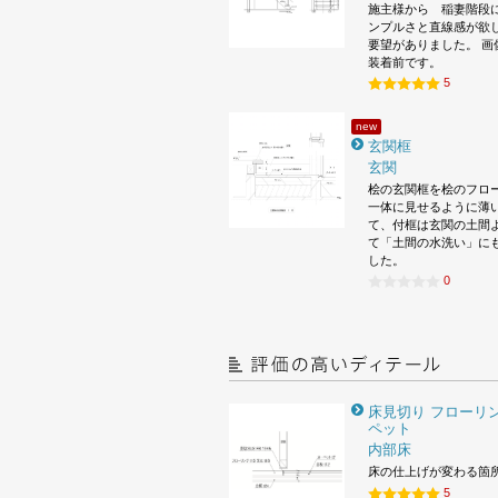
施主様から 稲妻階段
ンプルさと直線感が欲
要望がありました。 画
装着前です。
5
new
玄関框
玄関
桧の玄関框を桧のフロ
一体に見せるように薄
て、付框は玄関の土間
て「土間の水洗い」に
した。
0
床見切り フローリン
ペット
内部床
床の仕上げが変わる箇
5