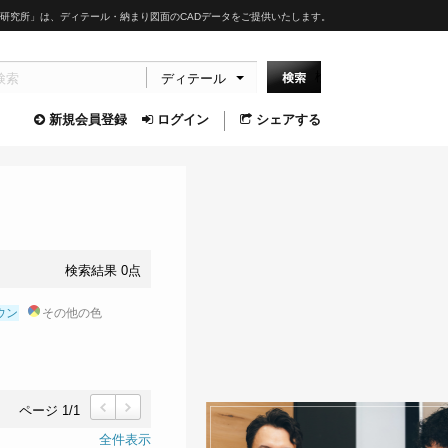
研究所」は、ディテール・納まり図面のCADデータをご提供いたします。
ディテール
新規会員登録
ログイン
シェアする
検索結果 0点
ウン
その他の色
ページ 1/1
前
次
全件表示