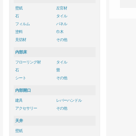
壁紙
左官材
石
タイル
フィルム
パネル
塗料
巾木
見切材
その他
内部床
フローリング材
タイル
石
畳
シート
その他
内部開口
建具
レバーハンドル
アクセサリー
その他
天井
壁紙