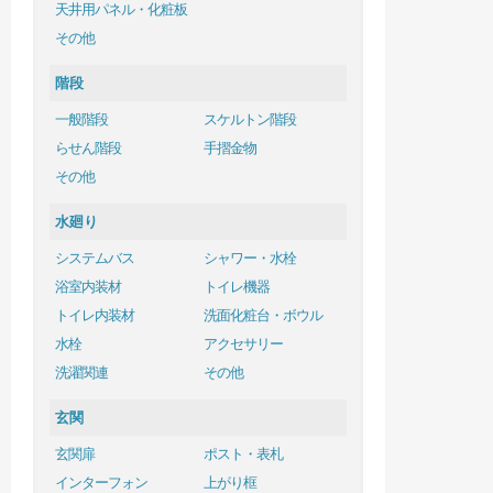
天井用パネル・化粧板
その他
階段
一般階段
スケルトン階段
らせん階段
手摺金物
その他
水廻り
システムバス
シャワー・水栓
浴室内装材
トイレ機器
トイレ内装材
洗面化粧台・ボウル
水栓
アクセサリー
洗濯関連
その他
玄関
玄関扉
ポスト・表札
インターフォン
上がり框