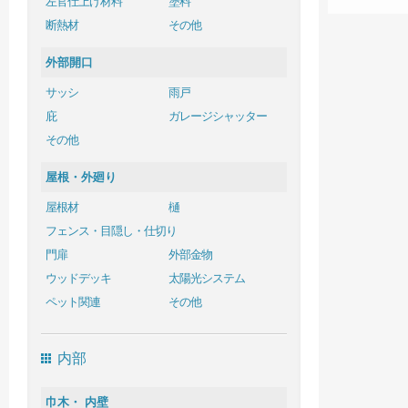
左官仕上げ材料
塗料
断熱材
その他
外部開口
サッシ
雨戸
庇
ガレージシャッター
その他
屋根・外廻り
屋根材
樋
フェンス・目隠し・仕切り
門扉
外部金物
ウッドデッキ
太陽光システム
ペット関連
その他
内部
巾木・ 内壁