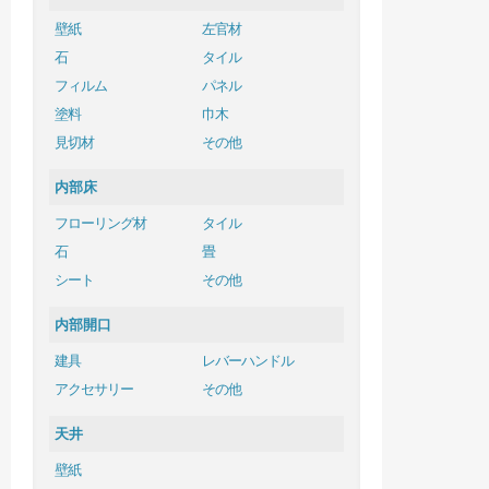
壁紙
左官材
石
タイル
フィルム
パネル
塗料
巾木
見切材
その他
内部床
フローリング材
タイル
石
畳
シート
その他
内部開口
建具
レバーハンドル
アクセサリー
その他
天井
壁紙