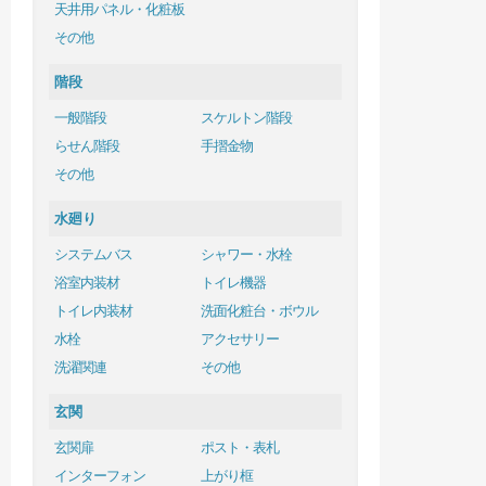
天井用パネル・化粧板
その他
階段
一般階段
スケルトン階段
らせん階段
手摺金物
その他
水廻り
システムバス
シャワー・水栓
浴室内装材
トイレ機器
トイレ内装材
洗面化粧台・ボウル
水栓
アクセサリー
洗濯関連
その他
玄関
玄関扉
ポスト・表札
インターフォン
上がり框