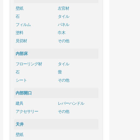
壁紙
左官材
石
タイル
フィルム
パネル
塗料
巾木
見切材
その他
内部床
フローリング材
タイル
石
畳
シート
その他
内部開口
建具
レバーハンドル
アクセサリー
その他
天井
壁紙