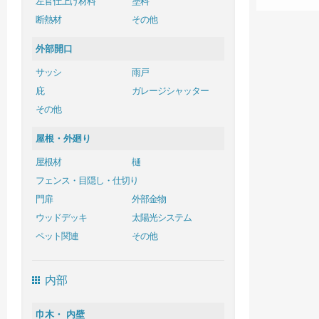
左官仕上げ材料
塗料
断熱材
その他
外部開口
サッシ
雨戸
庇
ガレージシャッター
その他
屋根・外廻り
屋根材
樋
フェンス・目隠し・仕切り
門扉
外部金物
ウッドデッキ
太陽光システム
ペット関連
その他
内部
巾木・ 内壁