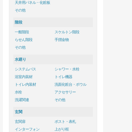
天井用パネル・化粧板
その他
階段
一般階段
スケルトン階段
らせん階段
手摺金物
その他
水廻り
システムバス
シャワー・水栓
浴室内装材
トイレ機器
トイレ内装材
洗面化粧台・ボウル
水栓
アクセサリー
洗濯関連
その他
玄関
玄関扉
ポスト・表札
インターフォン
上がり框