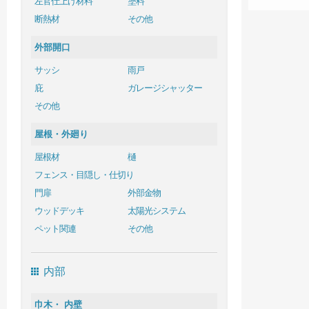
左官仕上げ材料
塗料
断熱材
その他
外部開口
サッシ
雨戸
庇
ガレージシャッター
その他
屋根・外廻り
屋根材
樋
フェンス・目隠し・仕切り
門扉
外部金物
ウッドデッキ
太陽光システム
ペット関連
その他
内部
巾木・ 内壁