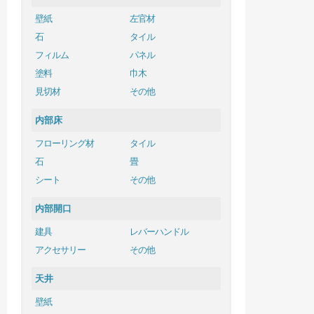
壁紙
左官材
石
タイル
フィルム
パネル
塗料
巾木
見切材
その他
内部床
フローリング材
タイル
石
畳
シート
その他
内部開口
建具
レバーハンドル
アクセサリー
その他
天井
壁紙