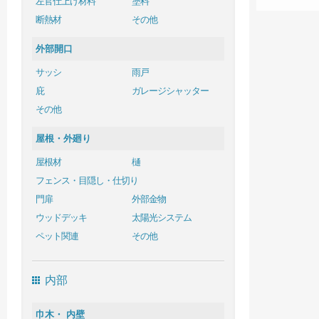
左官仕上げ材料
塗料
断熱材
その他
外部開口
サッシ
雨戸
庇
ガレージシャッター
その他
屋根・外廻り
屋根材
樋
フェンス・目隠し・仕切り
門扉
外部金物
ウッドデッキ
太陽光システム
ペット関連
その他
内部
巾木・ 内壁