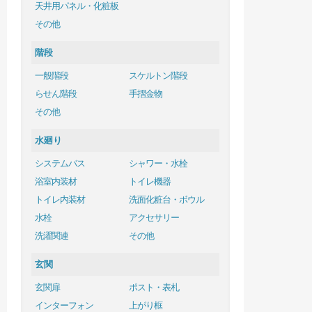
天井用パネル・化粧板
その他
階段
一般階段
スケルトン階段
らせん階段
手摺金物
その他
水廻り
システムバス
シャワー・水栓
浴室内装材
トイレ機器
トイレ内装材
洗面化粧台・ボウル
水栓
アクセサリー
洗濯関連
その他
玄関
玄関扉
ポスト・表札
インターフォン
上がり框