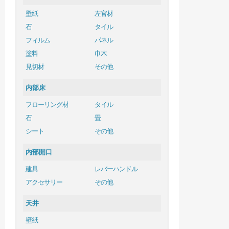
壁紙
左官材
石
タイル
フィルム
パネル
塗料
巾木
見切材
その他
内部床
フローリング材
タイル
石
畳
シート
その他
内部開口
建具
レバーハンドル
アクセサリー
その他
天井
壁紙