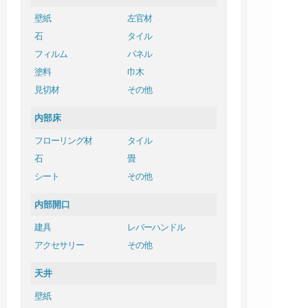
壁紙
左官材
石
タイル
フィルム
パネル
塗料
巾木
見切材
その他
内部床
フローリング材
タイル
石
畳
シート
その他
内部開口
建具
レバーハンドル
アクセサリー
その他
天井
壁紙