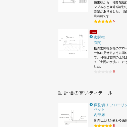
施主様から 稲妻階段
ンプルさと直線感が欲
要望がありました。 画
装着前です。
5
new
玄関框
玄関
桧の玄関框を桧のフロ
一体に見せるように薄
て、付框は玄関の土間
て「土間の水洗い」に
した。
0
床見切り フローリン
ペット
内部床
床の仕上げが変わる箇
5