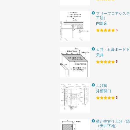
フリーフロアシステ
工法）
内部床
5
天井 - 石膏ボード
天井
5
上げ猿
外部開口
5
壁が左官仕上げ - 
（天井下地）