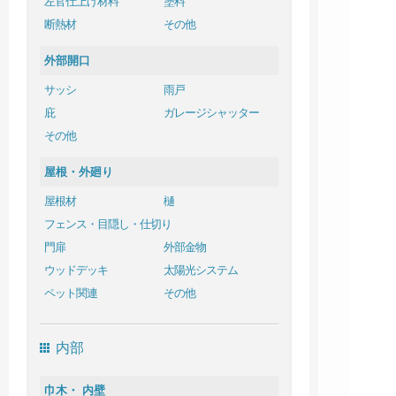
左官仕上げ材料
塗料
断熱材
その他
外部開口
サッシ
雨戸
庇
ガレージシャッター
その他
屋根・外廻り
屋根材
樋
フェンス・目隠し・仕切り
門扉
外部金物
ウッドデッキ
太陽光システム
ペット関連
その他
内部
巾木・ 内壁