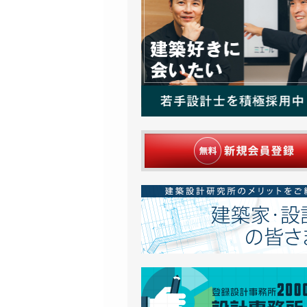
E SITTING (55cm)
|
家具
0