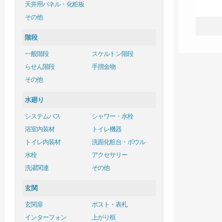
天井用パネル・化粧板
その他
階段
一般階段
スケルトン階段
らせん階段
手摺金物
その他
水廻り
システムバス
シャワー・水栓
浴室内装材
トイレ機器
トイレ内装材
洗面化粧台・ボウル
水栓
アクセサリー
洗濯関連
その他
玄関
玄関扉
ポスト・表札
インターフォン
上がり框