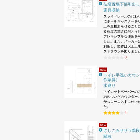
仏壇置場下部引出し
家具収納
スライドレールの代わ
にボールキャスターを
上を直接滑らせること
る程度の重さに耐えら
フレキシブルな使用を
した。また、メーカー
利用し、製作は大工工
ストダウンを図りまし
0
new
トイレ手洗いカウン
作家具）
水廻り
トイレットペーパーの
納のついたカウンター。
かつローコストに仕上
た。
4
new
さしこみササラ階段
階段