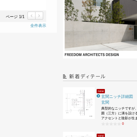
ページ 1/1
前
次
全件表示
new
玄関ニッチ詳細図
玄関
典型的なニッチですが
囲（三方）に溝を設け
アクセントと陰影が生
0
new