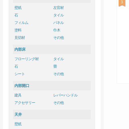
壁紙
左官材
石
タイル
フィルム
パネル
塗料
巾木
見切材
その他
内部床
フローリング材
タイル
石
畳
シート
その他
内部開口
建具
レバーハンドル
アクセサリー
その他
天井
壁紙