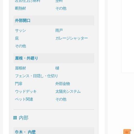
左官仕上げ材料
塗料
断熱材
その他
外部開口
サッシ
雨戸
庇
ガレージシャッター
その他
屋根・外廻り
屋根材
樋
フェンス・目隠し・仕切り
門扉
外部金物
ウッドデッキ
太陽光システム
ペット関連
その他
内部
巾木・ 内壁