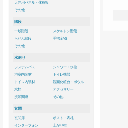
天井用パネル・化粧板
その他
階段
一般階段
スケルトン階段
らせん階段
手摺金物
その他
水廻り
システムバス
シャワー・水栓
浴室内装材
トイレ機器
トイレ内装材
洗面化粧台・ボウル
水栓
アクセサリー
洗濯関連
その他
玄関
玄関扉
ポスト・表札
インターフォン
上がり框