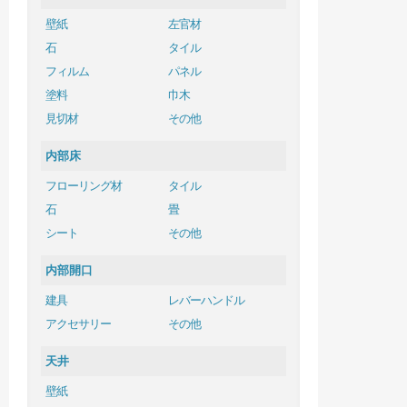
壁紙
左官材
石
タイル
フィルム
パネル
塗料
巾木
見切材
その他
内部床
フローリング材
タイル
石
畳
シート
その他
内部開口
建具
レバーハンドル
アクセサリー
その他
天井
壁紙