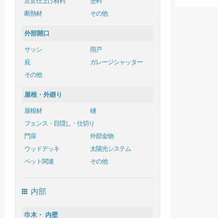
左官仕上げ材料
塗料
断熱材
その他
外部開口
サッシ
雨戸
庇
ガレージシャッター
その他
屋根・外廻り
屋根材
樋
フェンス・目隠し・仕切り
門扉
外部金物
ウッドデッキ
太陽光システム
ペット関連
その他
内部
巾木・ 内壁