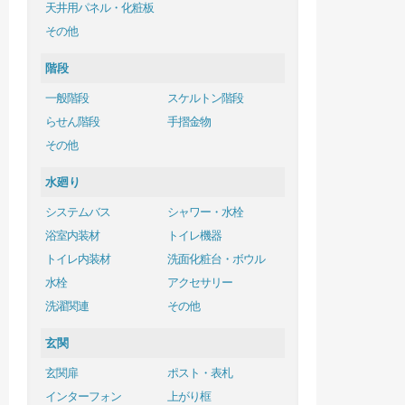
天井用パネル・化粧板
その他
階段
一般階段
スケルトン階段
らせん階段
手摺金物
その他
水廻り
システムバス
シャワー・水栓
浴室内装材
トイレ機器
トイレ内装材
洗面化粧台・ボウル
水栓
アクセサリー
洗濯関連
その他
玄関
玄関扉
ポスト・表札
インターフォン
上がり框