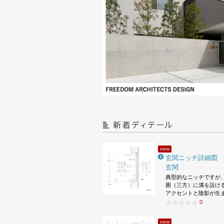
new
玄関ニッチ詳細図
玄関
典型的なニッチですが
囲（三方）に溝を設け
アクセントと陰影が生
0
new