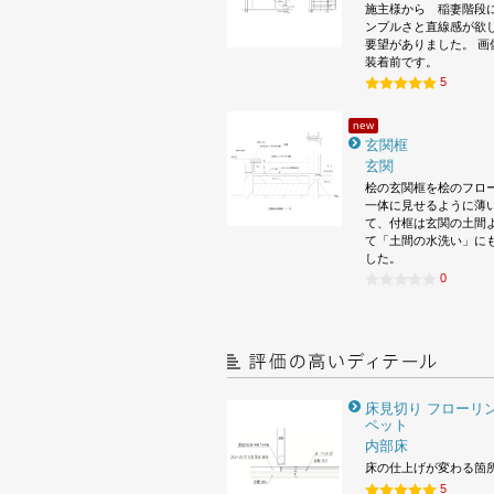
施主様から 稲妻階段
ンプルさと直線感が欲
要望がありました。 画
装着前です。
5
new
玄関框
玄関
桧の玄関框を桧のフロ
一体に見せるように薄
て、付框は玄関の土間
て「土間の水洗い」に
した。
0
床見切り フローリン
ペット
内部床
床の仕上げが変わる箇
5