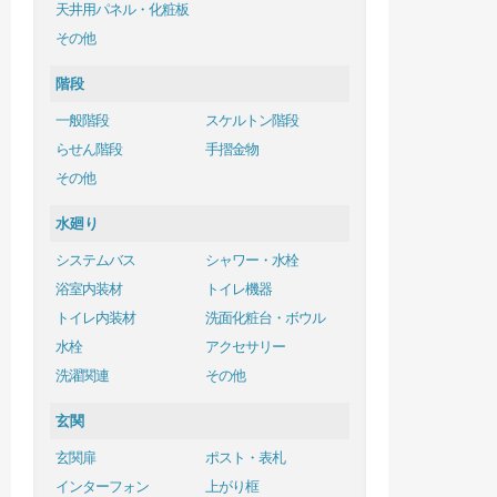
天井用パネル・化粧板
その他
階段
一般階段
スケルトン階段
らせん階段
手摺金物
その他
水廻り
システムバス
シャワー・水栓
浴室内装材
トイレ機器
トイレ内装材
洗面化粧台・ボウル
水栓
アクセサリー
洗濯関連
その他
玄関
玄関扉
ポスト・表札
インターフォン
上がり框