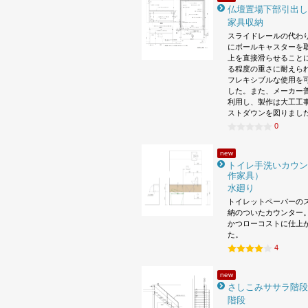
仏壇置場下部引出し
家具収納
スライドレールの代わ
にボールキャスターを
上を直接滑らせること
る程度の重さに耐えら
フレキシブルな使用を
した。また、メーカー
利用し、製作は大工工
ストダウンを図りまし
0
new
トイレ手洗いカウン
作家具）
水廻り
トイレットペーパーの
納のついたカウンター。
かつローコストに仕上
た。
4
new
さしこみササラ階段
階段