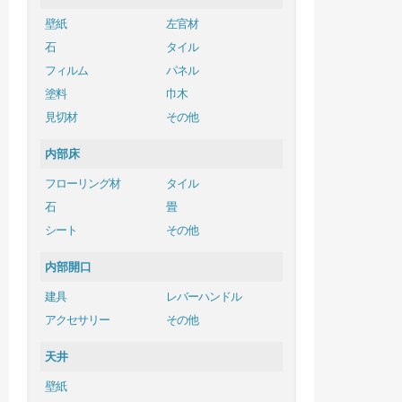
壁紙
左官材
石
タイル
フィルム
パネル
塗料
巾木
見切材
その他
内部床
フローリング材
タイル
石
畳
シート
その他
内部開口
建具
レバーハンドル
アクセサリー
その他
天井
壁紙