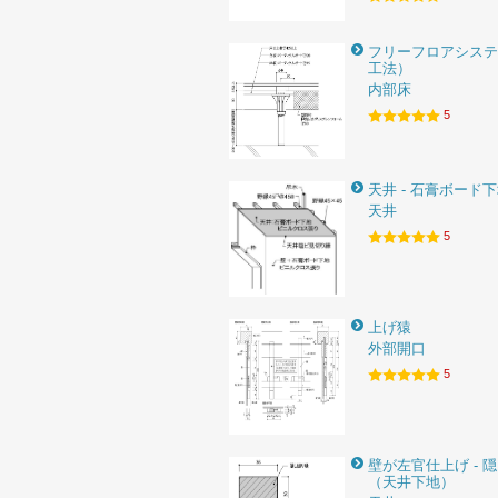
フリーフロアシステ
工法）
内部床
5
天井 - 石膏ボード
天井
5
上げ猿
外部開口
5
壁が左官仕上げ - 
（天井下地）