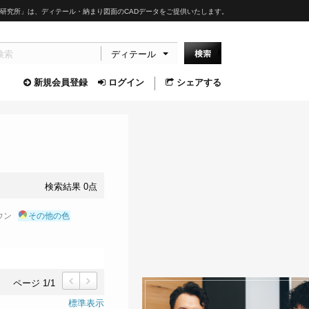
研究所」は、ディテール・納まり図面のCADデータをご提供いたします。
ディテール
新規会員登録
ログイン
シェアする
検索結果 0点
ウン
その他の色
ページ 1/1
前
次
標準表示