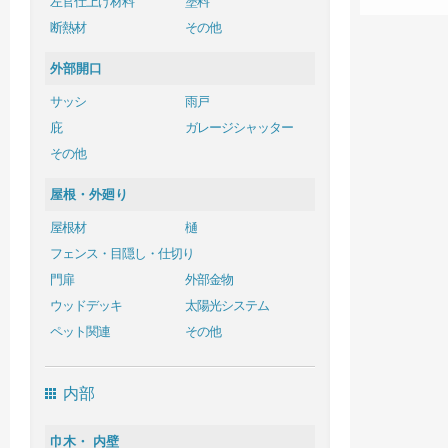
左官仕上げ材料
塗料
断熱材
その他
外部開口
サッシ
雨戸
庇
ガレージシャッター
その他
屋根・外廻り
屋根材
樋
フェンス・目隠し・仕切り
門扉
外部金物
ウッドデッキ
太陽光システム
ペット関連
その他
内部
巾木・ 内壁