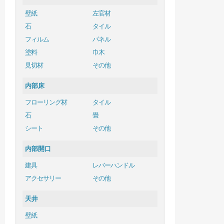
壁紙
左官材
石
タイル
フィルム
パネル
塗料
巾木
見切材
その他
内部床
フローリング材
タイル
石
畳
シート
その他
内部開口
建具
レバーハンドル
アクセサリー
その他
天井
壁紙