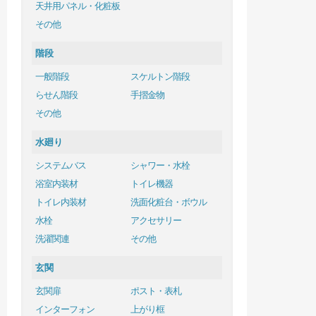
天井用パネル・化粧板
その他
階段
一般階段
スケルトン階段
らせん階段
手摺金物
その他
水廻り
システムバス
シャワー・水栓
浴室内装材
トイレ機器
トイレ内装材
洗面化粧台・ボウル
水栓
アクセサリー
洗濯関連
その他
玄関
玄関扉
ポスト・表札
インターフォン
上がり框