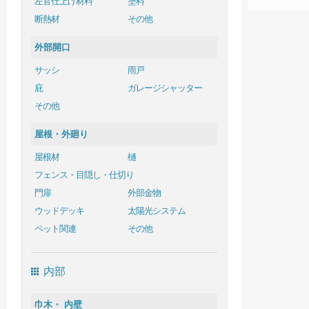
左官仕上げ材料
塗料
断熱材
その他
外部開口
サッシ
雨戸
庇
ガレージシャッター
その他
屋根・外廻り
屋根材
樋
フェンス・目隠し・仕切り
門扉
外部金物
ウッドデッキ
太陽光システム
ペット関連
その他
内部
巾木・ 内壁