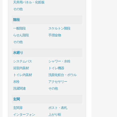
天井用パネル・化粧板
その他
階段
一般階段
スケルトン階段
らせん階段
手摺金物
その他
水廻り
システムバス
シャワー・水栓
浴室内装材
トイレ機器
トイレ内装材
洗面化粧台・ボウル
水栓
アクセサリー
洗濯関連
その他
玄関
玄関扉
ポスト・表札
インターフォン
上がり框