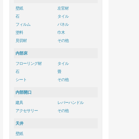
壁紙
左官材
石
タイル
フィルム
パネル
塗料
巾木
見切材
その他
内部床
フローリング材
タイル
石
畳
シート
その他
内部開口
建具
レバーハンドル
アクセサリー
その他
天井
壁紙