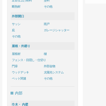
左官仕上げ材料
塗料
断熱材
その他
外部開口
サッシ
雨戸
庇
ガレージシャッター
その他
屋根・外廻り
屋根材
樋
フェンス・目隠し・仕切り
門扉
外部金物
ウッドデッキ
太陽光システム
ペット関連
その他
内部
巾木・ 内壁