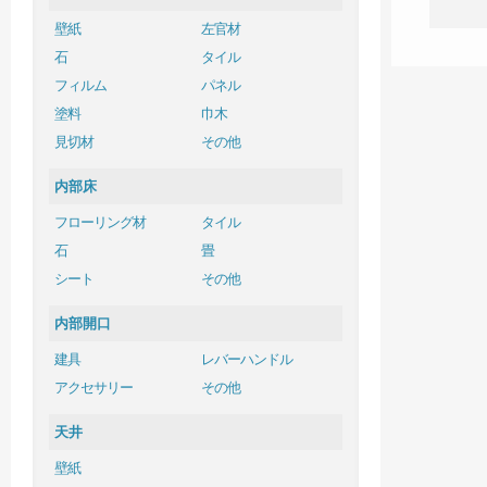
壁紙
左官材
石
タイル
フィルム
パネル
塗料
巾木
見切材
その他
内部床
フローリング材
タイル
石
畳
シート
その他
内部開口
建具
レバーハンドル
アクセサリー
その他
天井
壁紙