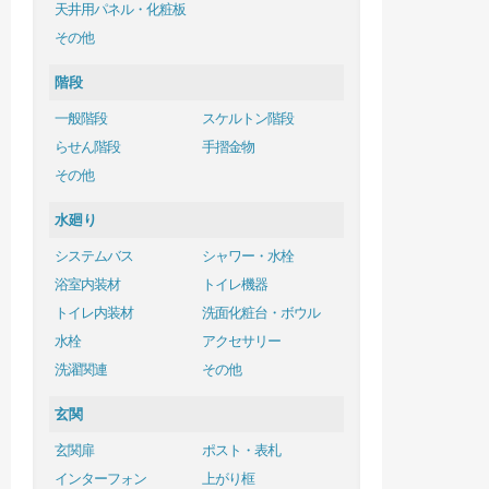
天井用パネル・化粧板
その他
階段
一般階段
スケルトン階段
らせん階段
手摺金物
その他
水廻り
システムバス
シャワー・水栓
浴室内装材
トイレ機器
トイレ内装材
洗面化粧台・ボウル
水栓
アクセサリー
洗濯関連
その他
玄関
玄関扉
ポスト・表札
インターフォン
上がり框