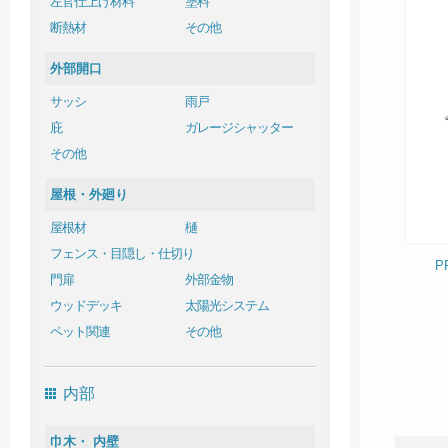
左官仕上げ材料
塗料
断熱材
その他
外部開口
サッシ
雨戸
庇
ガレージシャッター
その他
屋根・外廻り
屋根材
樋
フェンス・目隠し・仕切り
P
門扉
外部金物
ウッドデッキ
太陽光システム
ペット関連
その他
内部
巾木・ 内壁