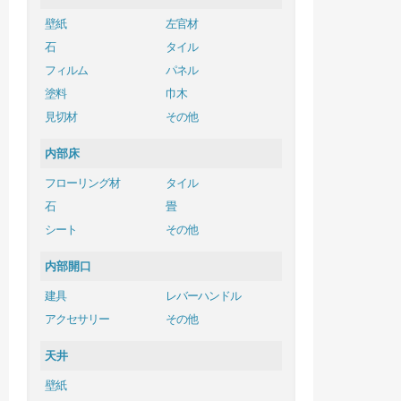
壁紙
左官材
石
タイル
フィルム
パネル
塗料
巾木
見切材
その他
内部床
フローリング材
タイル
石
畳
シート
その他
内部開口
建具
レバーハンドル
アクセサリー
その他
天井
壁紙