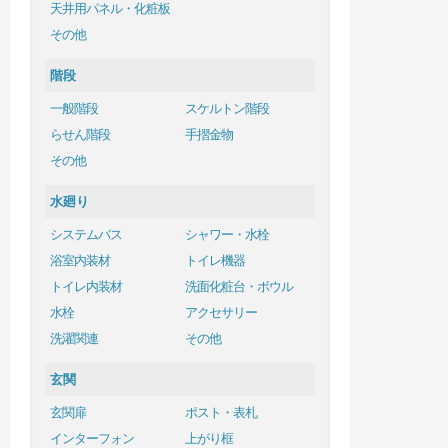
天井用パネル・化粧板
その他
階段
一般階段
スケルトン階段
らせん階段
手摺金物
その他
水廻り
システムバス
シャワー・水栓
浴室内装材
トイレ機器
トイレ内装材
洗面化粧台・ボウル
水栓
アクセサリー
洗濯関連
その他
玄関
玄関扉
ポスト・表札
インターフォン
上がり框