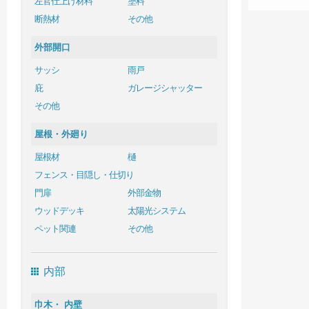
左官仕上げ材料
塗料
断熱材
その他
外部開口
サッシ
雨戸
庇
ガレージシャッター
その他
屋根・外廻り
屋根材
樋
フェンス・目隠し・仕切り
門扉
外部金物
ウッドデッキ
太陽光システム
ペット関連
その他
内部
巾木・ 内壁