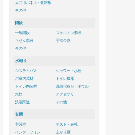
天井用パネル・化粧板
その他
階段
一般階段
スケルトン階段
らせん階段
手摺金物
その他
水廻り
システムバス
シャワー・水栓
浴室内装材
トイレ機器
トイレ内装材
洗面化粧台・ボウル
水栓
アクセサリー
洗濯関連
その他
玄関
玄関扉
ポスト・表札
インターフォン
上がり框