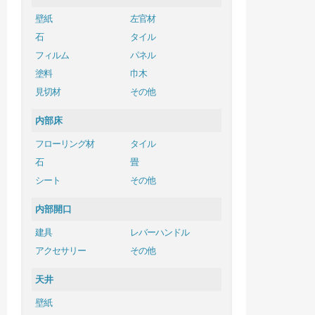
壁紙
左官材
石
タイル
フィルム
パネル
塗料
巾木
見切材
その他
内部床
フローリング材
タイル
石
畳
シート
その他
内部開口
建具
レバーハンドル
アクセサリー
その他
天井
壁紙