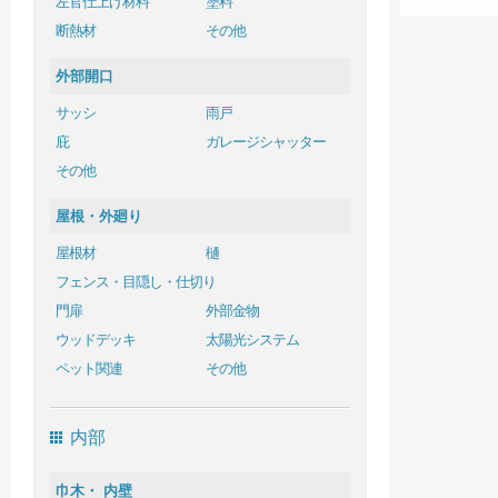
左官仕上げ材料
塗料
断熱材
その他
外部開口
サッシ
雨戸
庇
ガレージシャッター
その他
屋根・外廻り
屋根材
樋
フェンス・目隠し・仕切り
門扉
外部金物
ウッドデッキ
太陽光システム
ペット関連
その他
内部
巾木・ 内壁