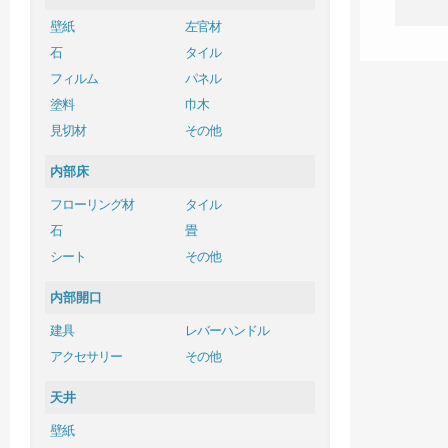
壁紙
左官材
石
タイル
フィルム
パネル
塗料
巾木
見切材
その他
内部床
フローリング材
タイル
石
畳
シート
その他
内部開口
建具
レバーハンドル
アクセサリー
その他
天井
壁紙