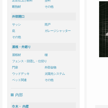
左官仕上げ材料
塗料
断熱材
その他
外部開口
サッシ
雨戸
庇
ガレージシャッター
その他
屋根・外廻り
屋根材
樋
フェンス・目隠し・仕切り
門扉
外部金物
ウッドデッキ
太陽光システム
ペット関連
その他
内部
巾木・ 内壁