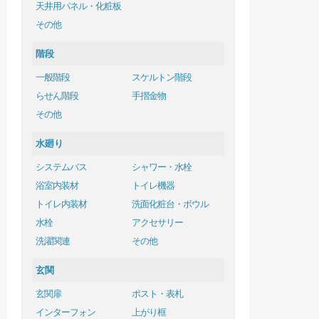
天井用パネル・化粧板
その他
階段
一般階段
スケルトン階段
らせん階段
手摺金物
その他
水廻り
システムバス
シャワー・水栓
浴室内装材
トイレ機器
トイレ内装材
洗面化粧台・ボウル
水栓
アクセサリー
洗濯関連
その他
玄関
玄関扉
ポスト・表札
インターフォン
上がり框