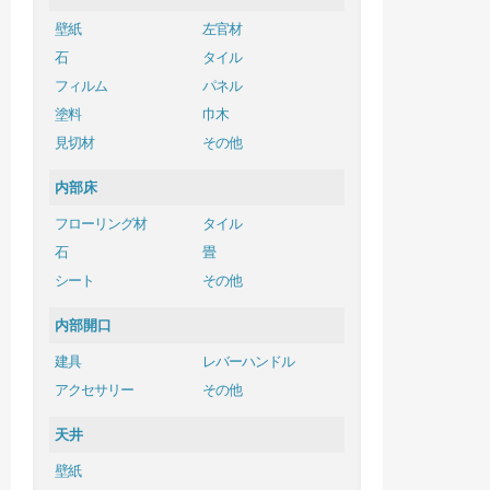
壁紙
左官材
石
タイル
フィルム
パネル
塗料
巾木
見切材
その他
内部床
フローリング材
タイル
石
畳
シート
その他
内部開口
建具
レバーハンドル
アクセサリー
その他
天井
壁紙