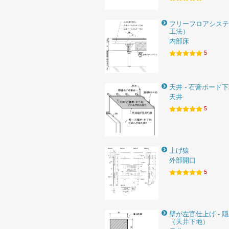
フリーフロアシステ
工法）
内部床
5
天井 - 石膏ボード
天井
5
上げ猿
外部開口
5
壁が左官仕上げ - 
（天井下地）