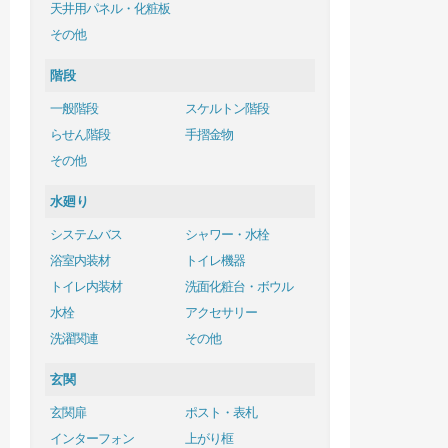
天井用パネル・化粧板
その他
階段
一般階段
スケルトン階段
らせん階段
手摺金物
その他
水廻り
システムバス
シャワー・水栓
浴室内装材
トイレ機器
トイレ内装材
洗面化粧台・ボウル
水栓
アクセサリー
洗濯関連
その他
玄関
玄関扉
ポスト・表札
インターフォン
上がり框