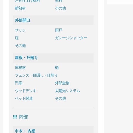
左官仕上げ材料
塗料
断熱材
その他
外部開口
サッシ
雨戸
庇
ガレージシャッター
その他
屋根・外廻り
屋根材
樋
フェンス・目隠し・仕切り
門扉
外部金物
ウッドデッキ
太陽光システム
ペット関連
その他
内部
巾木・ 内壁