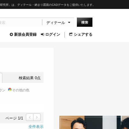
研究所」は、ディテール・納まり図面のCADデータをご提供いたします。
ディテール
新規会員登録
ログイン
シェアする
検索結果 0点
ウン
その他の色
ページ 1/1
前
次
全件表示