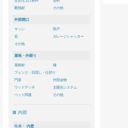
左官仕上げ材料
塗料
断熱材
その他
外部開口
サッシ
雨戸
庇
ガレージシャッター
その他
屋根・外廻り
屋根材
樋
フェンス・目隠し・仕切り
門扉
外部金物
ウッドデッキ
太陽光システム
ペット関連
その他
内部
巾木・ 内壁