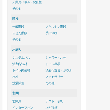
天井用パネル・化粧板
その他
階段
一般階段
スケルトン階段
らせん階段
手摺金物
その他
水廻り
システムバス
シャワー・水栓
浴室内装材
トイレ機器
トイレ内装材
洗面化粧台・ボウル
水栓
アクセサリー
洗濯関連
その他
玄関
玄関扉
ポスト・表札
インターフォン
上がり框