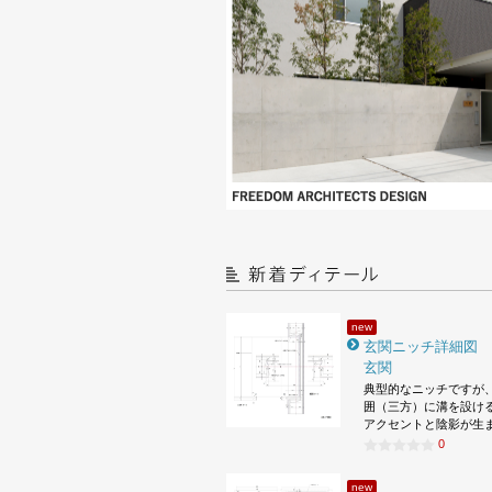
new
玄関ニッチ詳細図
玄関
典型的なニッチですが
囲（三方）に溝を設け
アクセントと陰影が生
0
new