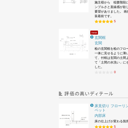
施主様から 稲妻階段
ンプルさと直線感が欲
要望がありました。 画
装着前です。
5
new
玄関框
玄関
桧の玄関框を桧のフロ
一体に見せるように薄
て、付框は玄関の土間
て「土間の水洗い」に
した。
0
床見切り フローリン
ペット
内部床
床の仕上げが変わる箇
5