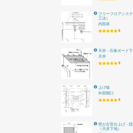
フリーフロアシステ
工法）
内部床
5
天井 - 石膏ボード
天井
5
上げ猿
外部開口
5
壁が左官仕上げ - 
（天井下地）