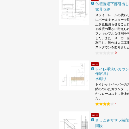
仏壇置場下部引出し
家具収納
スライドレールの代わ
にボールキャスターを
上を直接滑らせること
る程度の重さに耐えら
フレキシブルな使用を
した。また、メーカー
利用し、製作は大工工
ストダウンを図りまし
0
new
トイレ手洗いカウン
作家具）
水廻り
トイレットペーパーの
納のついたカウンター。
かつローコストに仕上
た。
4
new
さしこみササラ階段
階段