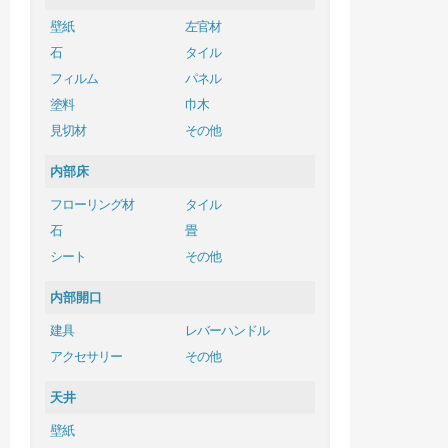
壁紙
左官材
石
タイル
フィルム
パネル
塗料
巾木
見切材
その他
内部床
フローリング材
タイル
石
畳
シート
その他
内部開口
建具
レバーハンドル
アクセサリー
その他
天井
壁紙