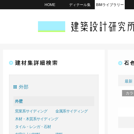
HOME
ディテール集
BIMライブラリー
石 
最新
外部
カラ
外壁
窯業系サイディング
金属系サイディング
木材・木質系サイディング
タイル・レンガ・石材