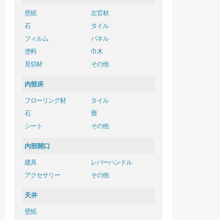
壁紙
左官材
石
タイル
フィルム
パネル
塗料
巾木
見切材
その他
内部床
フローリング材
タイル
石
畳
シート
その他
内部開口
建具
レバーハンドル
アクセサリー
その他
天井
壁紙