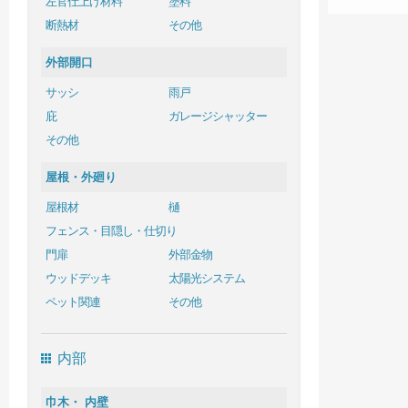
左官仕上げ材料
塗料
断熱材
その他
外部開口
サッシ
雨戸
庇
ガレージシャッター
その他
屋根・外廻り
屋根材
樋
フェンス・目隠し・仕切り
門扉
外部金物
ウッドデッキ
太陽光システム
ペット関連
その他
内部
巾木・ 内壁