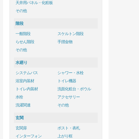
天井用パネル・化粧板
その他
階段
一般階段
スケルトン階段
らせん階段
手摺金物
その他
水廻り
システムバス
シャワー・水栓
浴室内装材
トイレ機器
トイレ内装材
洗面化粧台・ボウル
水栓
アクセサリー
洗濯関連
その他
玄関
玄関扉
ポスト・表札
インターフォン
上がり框