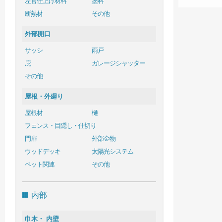
左官仕上げ材料
塗料
断熱材
その他
外部開口
サッシ
雨戸
庇
ガレージシャッター
その他
屋根・外廻り
屋根材
樋
フェンス・目隠し・仕切り
門扉
外部金物
ウッドデッキ
太陽光システム
ペット関連
その他
内部
巾木・ 内壁