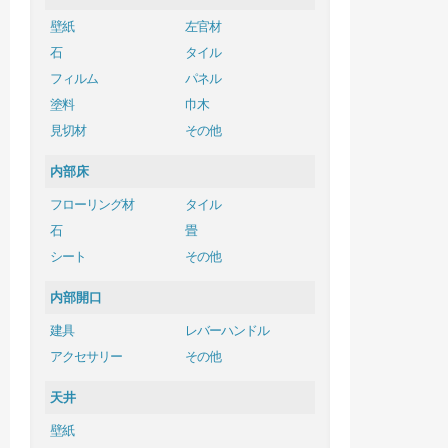
壁紙
左官材
石
タイル
フィルム
パネル
塗料
巾木
見切材
その他
内部床
フローリング材
タイル
石
畳
シート
その他
内部開口
建具
レバーハンドル
アクセサリー
その他
天井
壁紙