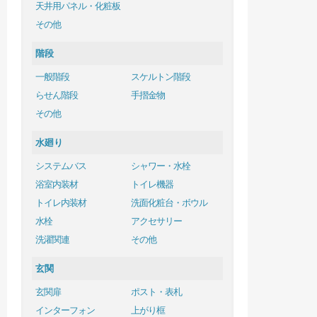
天井用パネル・化粧板
その他
階段
一般階段
スケルトン階段
らせん階段
手摺金物
その他
水廻り
システムバス
シャワー・水栓
浴室内装材
トイレ機器
トイレ内装材
洗面化粧台・ボウル
水栓
アクセサリー
洗濯関連
その他
玄関
玄関扉
ポスト・表札
インターフォン
上がり框