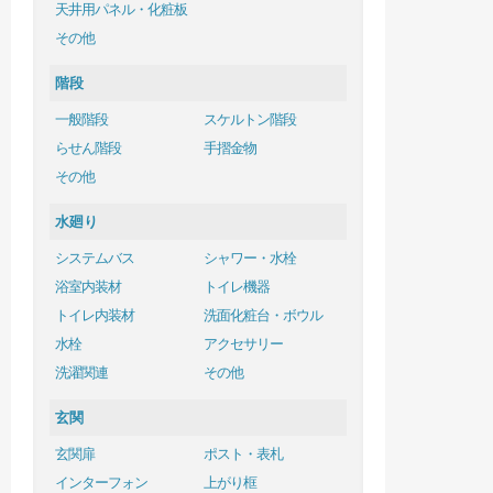
天井用パネル・化粧板
その他
階段
一般階段
スケルトン階段
らせん階段
手摺金物
その他
水廻り
システムバス
シャワー・水栓
浴室内装材
トイレ機器
トイレ内装材
洗面化粧台・ボウル
水栓
アクセサリー
洗濯関連
その他
玄関
玄関扉
ポスト・表札
インターフォン
上がり框