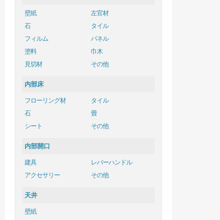
壁紙
左官材
石
タイル
フィルム
パネル
塗料
巾木
見切材
その他
内部床
フローリング材
タイル
石
畳
シート
その他
内部開口
建具
レバーハンドル
アクセサリー
その他
天井
壁紙