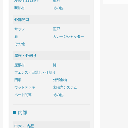
左官仕上げ材料
塗料
断熱材
その他
外部開口
サッシ
雨戸
庇
ガレージシャッター
その他
屋根・外廻り
屋根材
樋
フェンス・目隠し・仕切り
門扉
外部金物
ウッドデッキ
太陽光システム
ペット関連
その他
内部
巾木・ 内壁