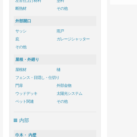
左官仕上げ材料
塗料
断熱材
その他
外部開口
サッシ
雨戸
庇
ガレージシャッター
その他
屋根・外廻り
屋根材
樋
フェンス・目隠し・仕切り
門扉
外部金物
ウッドデッキ
太陽光システム
ペット関連
その他
内部
巾木・ 内壁