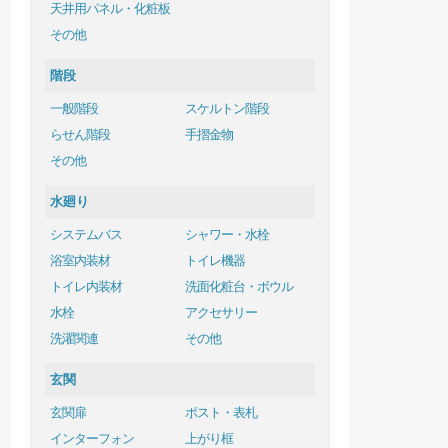
天井用パネル・化粧板
その他
階段
一般階段
スケルトン階段
らせん階段
手摺金物
その他
水廻り
システムバス
シャワー・水栓
浴室内装材
トイレ機器
トイレ内装材
洗面化粧台・ボウル
水栓
アクセサリー
洗濯関連
その他
玄関
玄関扉
ポスト・表札
インターフォン
上がり框