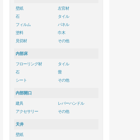
壁紙
左官材
石
タイル
フィルム
パネル
塗料
巾木
見切材
その他
内部床
フローリング材
タイル
石
畳
シート
その他
内部開口
建具
レバーハンドル
アクセサリー
その他
天井
壁紙