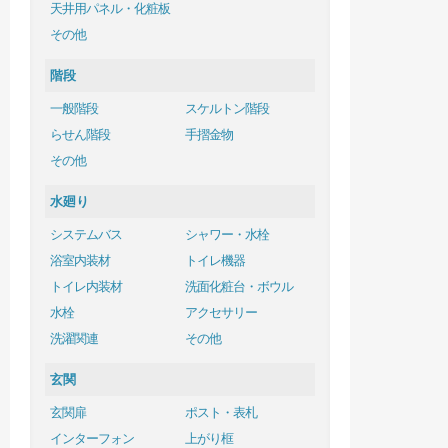
天井用パネル・化粧板
その他
階段
一般階段
スケルトン階段
らせん階段
手摺金物
その他
水廻り
システムバス
シャワー・水栓
浴室内装材
トイレ機器
トイレ内装材
洗面化粧台・ボウル
水栓
アクセサリー
洗濯関連
その他
玄関
玄関扉
ポスト・表札
インターフォン
上がり框