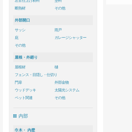
左官仕上げ材料
塗料
断熱材
その他
外部開口
サッシ
雨戸
庇
ガレージシャッター
その他
屋根・外廻り
屋根材
樋
フェンス・目隠し・仕切り
門扉
外部金物
ウッドデッキ
太陽光システム
ペット関連
その他
内部
巾木・ 内壁