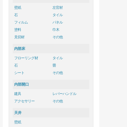
壁紙
左官材
石
タイル
フィルム
パネル
塗料
巾木
見切材
その他
内部床
フローリング材
タイル
石
畳
シート
その他
内部開口
建具
レバーハンドル
アクセサリー
その他
天井
壁紙