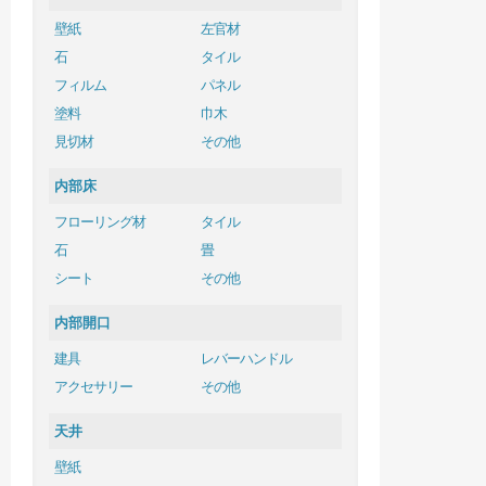
壁紙
左官材
石
タイル
フィルム
パネル
塗料
巾木
見切材
その他
内部床
フローリング材
タイル
石
畳
シート
その他
内部開口
建具
レバーハンドル
アクセサリー
その他
天井
壁紙