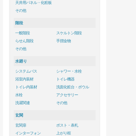
天井用パネル・化粧板
その他
階段
一般階段
スケルトン階段
らせん階段
手摺金物
その他
水廻り
システムバス
シャワー・水栓
浴室内装材
トイレ機器
トイレ内装材
洗面化粧台・ボウル
水栓
アクセサリー
洗濯関連
その他
玄関
玄関扉
ポスト・表札
インターフォン
上がり框