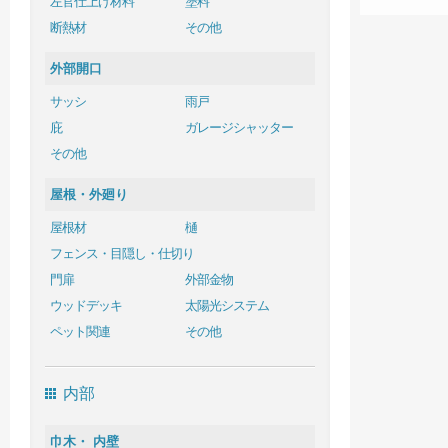
左官仕上げ材料
塗料
断熱材
その他
外部開口
サッシ
雨戸
庇
ガレージシャッター
その他
屋根・外廻り
屋根材
樋
フェンス・目隠し・仕切り
門扉
外部金物
ウッドデッキ
太陽光システム
ペット関連
その他
内部
巾木・ 内壁