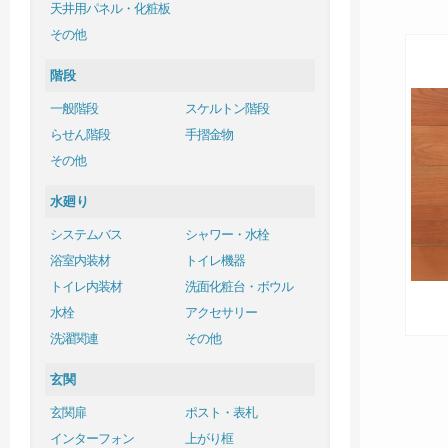
天井用パネル・化粧板
その他
階段
一般階段
スケルトン階段
らせん階段
手摺金物
その他
水廻り
システムバス
シャワー・水栓
浴室内装材
トイレ機器
トイレ内装材
洗面化粧台・ボウル
水栓
アクセサリー
洗濯関連
その他
玄関
玄関扉
ポスト・表札
インターフォン
上がり框