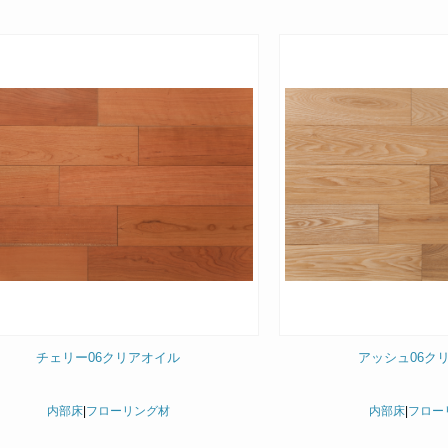
チェリー06クリアオイル
アッシュ06ク
内部床
|
フローリング材
内部床
|
フロー