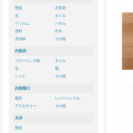
壁紙
左官材
石
タイル
フィルム
パネル
塗料
巾木
見切材
その他
内部床
フローリング材
タイル
石
畳
シート
その他
内部開口
建具
レバーハンドル
アクセサリー
その他
天井
壁紙