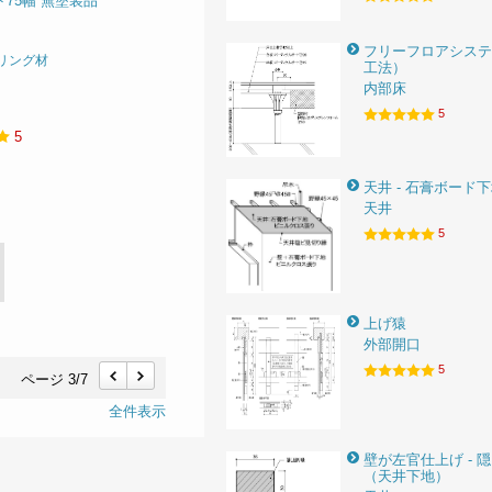
75幅 無塗装品
フリーフロアシステ
リング材
工法）
内部床
5
5
天井 - 石膏ボード
天井
5
上げ猿
外部開口
5
ページ 3/7
前
次
全件表示
壁が左官仕上げ - 
（天井下地）