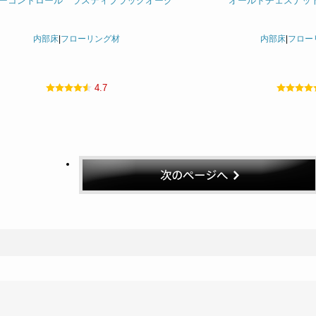
ーコントロール ラスティブラックオーク
オールドチェスナット
内部床
|
フローリング材
内部床
|
フロー
4.7