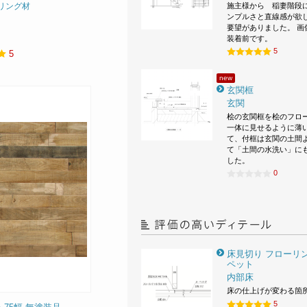
施主様から 稲妻階段
リング材
ンプルさと直線感が欲
要望がありました。 画
装着前です。
5
5
new
玄関框
玄関
桧の玄関框を桧のフロ
一体に見せるように薄
て、付框は玄関の土間
て「土間の水洗い」に
した。
0
床見切り フローリン
ペット
内部床
床の仕上げが変わる箇
5