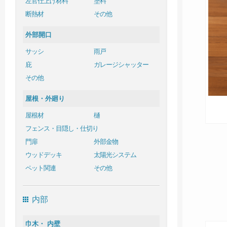
左官仕上げ材料
塗料
断熱材
その他
外部開口
サッシ
雨戸
庇
ガレージシャッター
その他
屋根・外廻り
屋根材
樋
フェンス・目隠し・仕切り
門扉
外部金物
ウッドデッキ
太陽光システム
ペット関連
その他
内部
巾木・ 内壁