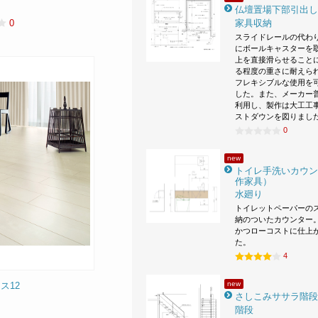
仏壇置場下部引出し
家具収納
0
スライドレールの代わ
にボールキャスターを
上を直接滑らせること
る程度の重さに耐えら
フレキシブルな使用を
した。また、メーカー
利用し、製作は大工工
ストダウンを図りまし
0
new
トイレ手洗いカウン
作家具）
水廻り
トイレットペーパーの
納のついたカウンター。
かつローコストに仕上
た。
4
new
ス12
さしこみササラ階段
階段