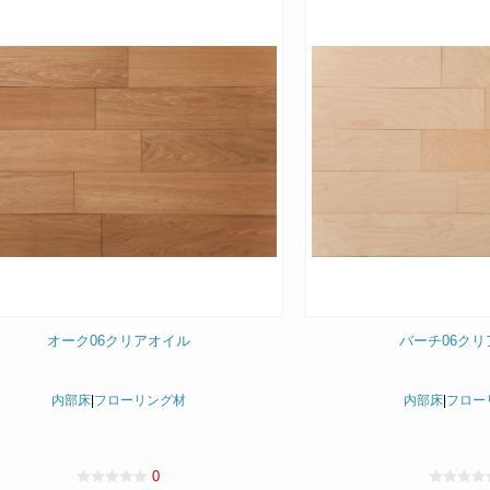
オーク06クリアオイル
バーチ06クリ
内部床
|
フローリング材
内部床
|
フロー
0