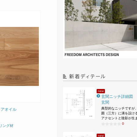
new
玄関ニッチ詳細図
玄関
典型的なニッチですが
リアオイル
囲（三方）に溝を設け
アクセントと陰影が生
0
リング材
new