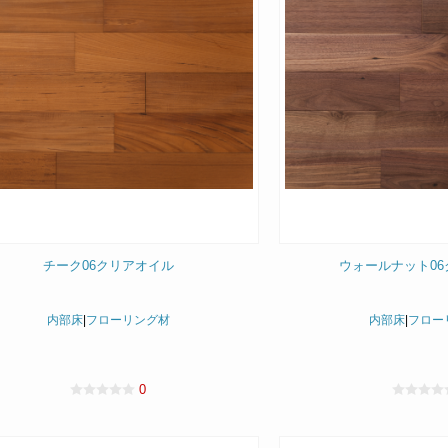
チーク06クリアオイル
ウォールナット0
内部床
|
フローリング材
内部床
|
フロー
0