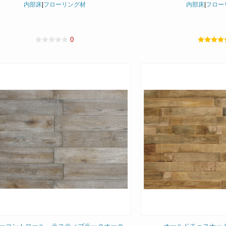
内部床
|
フローリング材
内部床
|
フロー
0