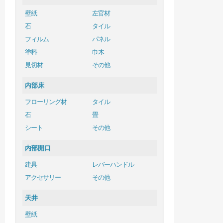
壁紙
左官材
石
タイル
フィルム
パネル
塗料
巾木
見切材
その他
内部床
フローリング材
タイル
石
畳
シート
その他
内部開口
建具
レバーハンドル
アクセサリー
その他
天井
壁紙