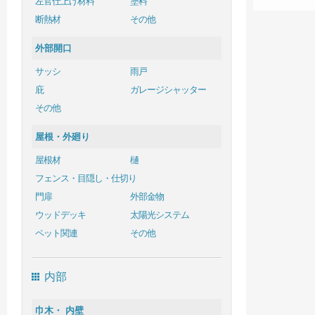
左官仕上げ材料
塗料
断熱材
その他
外部開口
サッシ
雨戸
庇
ガレージシャッター
その他
屋根・外廻り
屋根材
樋
フェンス・目隠し・仕切り
門扉
外部金物
ウッドデッキ
太陽光システム
ペット関連
その他
内部
巾木・ 内壁