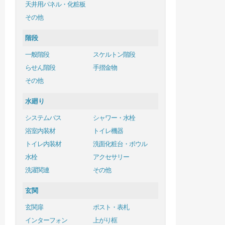
天井用パネル・化粧板
その他
階段
一般階段
スケルトン階段
らせん階段
手摺金物
その他
水廻り
システムバス
シャワー・水栓
浴室内装材
トイレ機器
トイレ内装材
洗面化粧台・ボウル
水栓
アクセサリー
洗濯関連
その他
玄関
玄関扉
ポスト・表札
インターフォン
上がり框