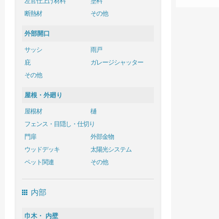
左官仕上げ材料
塗料
断熱材
その他
外部開口
サッシ
雨戸
庇
ガレージシャッター
その他
屋根・外廻り
屋根材
樋
フェンス・目隠し・仕切り
門扉
外部金物
ウッドデッキ
太陽光システム
ペット関連
その他
内部
巾木・ 内壁