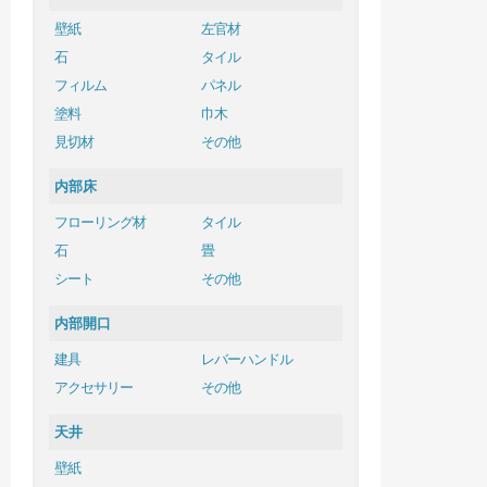
壁紙
左官材
石
タイル
フィルム
パネル
塗料
巾木
見切材
その他
内部床
フローリング材
タイル
石
畳
シート
その他
内部開口
建具
レバーハンドル
アクセサリー
その他
天井
壁紙