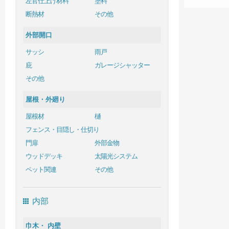
左官仕上げ材料
塗料
断熱材
その他
外部開口
サッシ
雨戸
庇
ガレージシャッター
その他
屋根・外廻り
屋根材
樋
フェンス・目隠し・仕切り
門扉
外部金物
ウッドデッキ
太陽光システム
ペット関連
その他
内部
巾木・ 内壁