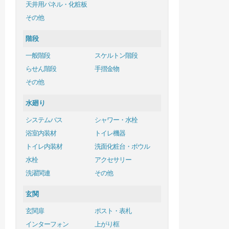
天井用パネル・化粧板
その他
階段
一般階段
スケルトン階段
らせん階段
手摺金物
その他
水廻り
システムバス
シャワー・水栓
浴室内装材
トイレ機器
トイレ内装材
洗面化粧台・ボウル
水栓
アクセサリー
洗濯関連
その他
玄関
玄関扉
ポスト・表札
インターフォン
上がり框