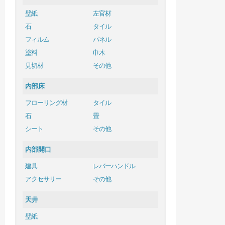
壁紙
左官材
石
タイル
フィルム
パネル
塗料
巾木
見切材
その他
内部床
フローリング材
タイル
石
畳
シート
その他
内部開口
建具
レバーハンドル
アクセサリー
その他
天井
壁紙