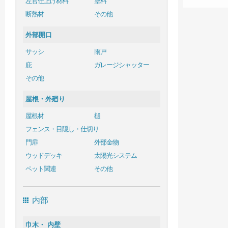
左官仕上げ材料
塗料
断熱材
その他
外部開口
サッシ
雨戸
庇
ガレージシャッター
その他
屋根・外廻り
屋根材
樋
フェンス・目隠し・仕切り
門扉
外部金物
ウッドデッキ
太陽光システム
ペット関連
その他
内部
巾木・ 内壁