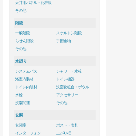
天井用パネル・化粧板
その他
階段
一般階段
スケルトン階段
らせん階段
手摺金物
その他
水廻り
システムバス
シャワー・水栓
浴室内装材
トイレ機器
トイレ内装材
洗面化粧台・ボウル
水栓
アクセサリー
洗濯関連
その他
玄関
玄関扉
ポスト・表札
インターフォン
上がり框