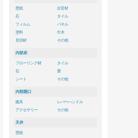
壁紙
左官材
石
タイル
フィルム
パネル
塗料
巾木
見切材
その他
内部床
フローリング材
タイル
石
畳
シート
その他
内部開口
建具
レバーハンドル
アクセサリー
その他
天井
壁紙