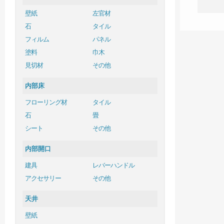
壁紙
左官材
石
タイル
フィルム
パネル
塗料
巾木
見切材
その他
内部床
フローリング材
タイル
石
畳
シート
その他
内部開口
建具
レバーハンドル
アクセサリー
その他
天井
壁紙