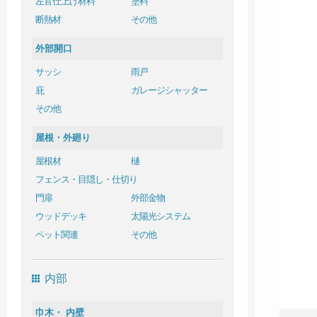
左官仕上げ材料
塗料
断熱材
その他
外部開口
サッシ
雨戸
庇
ガレージシャッター
その他
屋根・外廻り
屋根材
樋
フェンス・目隠し・仕切り
門扉
外部金物
ウッドデッキ
太陽光システム
ペット関連
その他
内部
巾木・ 内壁