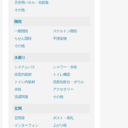
天井用パネル・化粧板
その他
階段
一般階段
スケルトン階段
らせん階段
手摺金物
その他
水廻り
システムバス
シャワー・水栓
浴室内装材
トイレ機器
トイレ内装材
洗面化粧台・ボウル
水栓
アクセサリー
洗濯関連
その他
玄関
玄関扉
ポスト・表札
インターフォン
上がり框