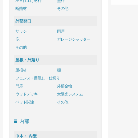
左官仕上げ材料
塗料
断熱材
その他
外部開口
サッシ
雨戸
庇
ガレージシャッター
その他
屋根・外廻り
屋根材
樋
フェンス・目隠し・仕切り
門扉
外部金物
ウッドデッキ
太陽光システム
ペット関連
その他
内部
巾木・ 内壁