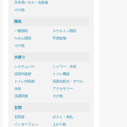
天井用パネル・化粧板
その他
階段
一般階段
スケルトン階段
らせん階段
手摺金物
その他
水廻り
システムバス
シャワー・水栓
浴室内装材
トイレ機器
トイレ内装材
洗面化粧台・ボウル
水栓
アクセサリー
洗濯関連
その他
玄関
玄関扉
ポスト・表札
インターフォン
上がり框