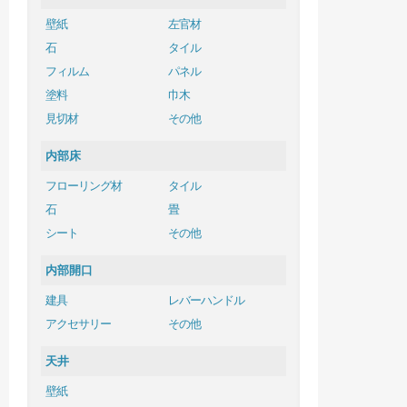
壁紙
左官材
石
タイル
フィルム
パネル
塗料
巾木
見切材
その他
内部床
フローリング材
タイル
石
畳
シート
その他
内部開口
建具
レバーハンドル
アクセサリー
その他
天井
壁紙