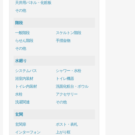
天井用パネル・化粧板
その他
階段
一般階段
スケルトン階段
らせん階段
手摺金物
その他
水廻り
システムバス
シャワー・水栓
浴室内装材
トイレ機器
トイレ内装材
洗面化粧台・ボウル
水栓
アクセサリー
洗濯関連
その他
玄関
玄関扉
ポスト・表札
インターフォン
上がり框