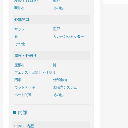
左官仕上げ材料
塗料
断熱材
その他
外部開口
サッシ
雨戸
庇
ガレージシャッター
その他
屋根・外廻り
屋根材
樋
フェンス・目隠し・仕切り
門扉
外部金物
ウッドデッキ
太陽光システム
ペット関連
その他
内部
巾木・ 内壁