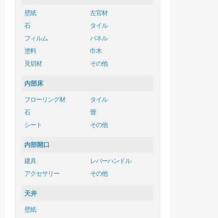
壁紙
左官材
石
タイル
フィルム
パネル
塗料
巾木
見切材
その他
内部床
フローリング材
タイル
石
畳
シート
その他
内部開口
建具
レバーハンドル
アクセサリー
その他
天井
壁紙