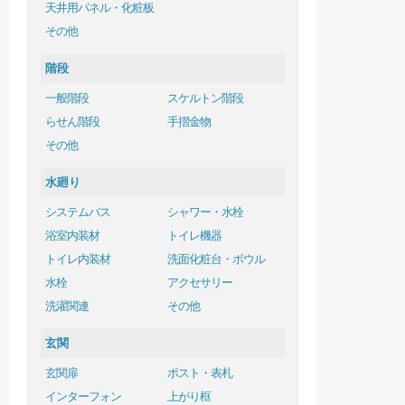
天井用パネル・化粧板
その他
階段
一般階段
スケルトン階段
らせん階段
手摺金物
その他
水廻り
システムバス
シャワー・水栓
浴室内装材
トイレ機器
トイレ内装材
洗面化粧台・ボウル
水栓
アクセサリー
洗濯関連
その他
玄関
玄関扉
ポスト・表札
インターフォン
上がり框