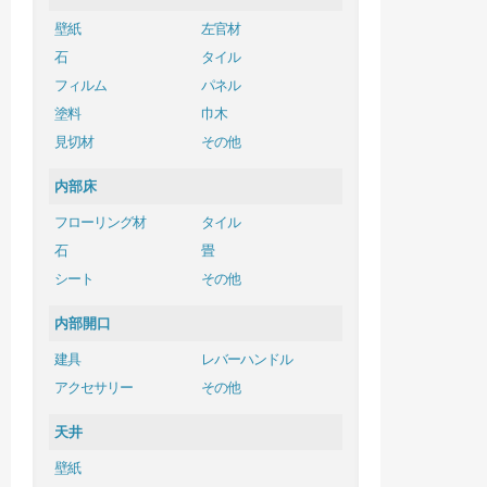
壁紙
左官材
石
タイル
フィルム
パネル
塗料
巾木
見切材
その他
内部床
フローリング材
タイル
石
畳
シート
その他
内部開口
建具
レバーハンドル
アクセサリー
その他
天井
壁紙