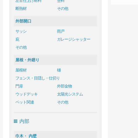
左官仕上げ材料
塗料
断熱材
その他
外部開口
サッシ
雨戸
庇
ガレージシャッター
その他
屋根・外廻り
屋根材
樋
フェンス・目隠し・仕切り
門扉
外部金物
ウッドデッキ
太陽光システム
ペット関連
その他
内部
巾木・ 内壁